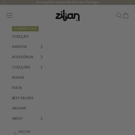
Saltar para o conteúdo
Envio grátis acima de €130 em Portugal
Anterior
Se
Zilian
Menu
Pesquisar
Carrinh
SUMMER SALE
COLEÇÃO
SAPATOS
ACESSÓRIOS
COLEÇÕES
NOIVAS
FESTA
BEST SELLERS
ARCHIVE
ABOUT
INICIAR