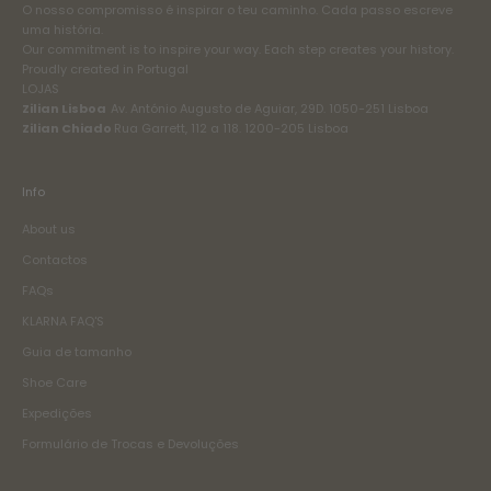
O nosso compromisso é inspirar o teu caminho. Cada passo escreve
uma história.
Our commitment is to inspire your way. Each step creates your history.
Proudly created in Portugal
LOJAS
Zilian Lisboa
Av. António Augusto de Aguiar, 29D. 1050-251 Lisboa
Zilian Chiado
Rua Garrett, 112 a 118. 1200-205 Lisboa
Info
About us
Contactos
FAQs
KLARNA FAQ'S
Guia de tamanho
Shoe Care
Expedições
Formulário de Trocas e Devoluções