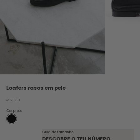
Loafers rasos em pele
Preço promocional
€129.90
Cor:
preto
preto
Guia de tamanho
DESCOBRE O TEU NÚMERO