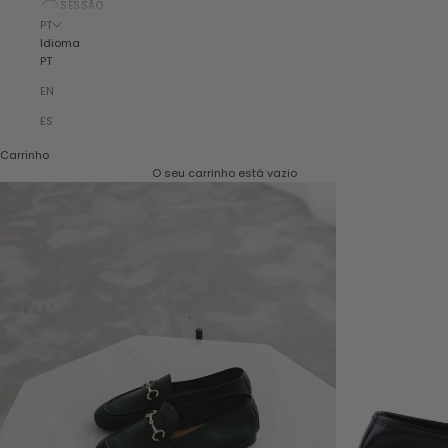
SESSÃO
PT
Idioma
PT
EN
ES
Carrinho
O seu carrinho está vazio