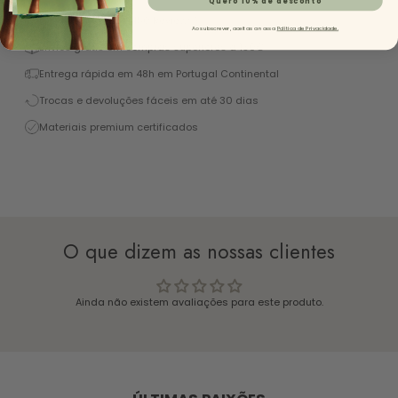
Excelente 4,9/5 (+1450 Reviews)
Ao subscrever, aceitas a nossa
Política de Privacidade.
Envios grátis em compras superiores a 130€
Entrega rápida em 48h em Portugal Continental
Trocas e devoluções fáceis em até 30 dias
Materiais premium certificados
O que dizem as nossas clientes
Ainda não existem avaliações para este produto.