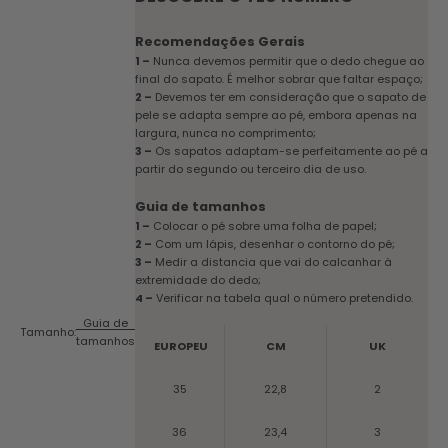
Recomendações Gerais
1 –
Nunca devemos permitir que o dedo chegue ao
final do sapato. É melhor sobrar que faltar espaço;
2 –
Devemos ter em consideração que o sapato de
pele se adapta sempre ao pé, embora apenas na
largura, nunca no comprimento;
3 –
Os sapatos adaptam-se perfeitamente ao pé a
partir do segundo ou terceiro dia de uso.
Guia de tamanhos
1 –
Colocar o pé sobre uma folha de papel;
2 –
Com um lápis, desenhar o contorno do pé;
3 –
Medir a distancia que vai do calcanhar à
extremidade do dedo;
4 –
Verificar na tabela qual o número pretendido.
Guia de
Tamanho:
tamanhos
EUROPEU
CM
UK
35
22,8
2
36
23,4
3