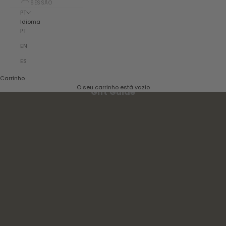
SESSÃO
PT
Idioma
PT
EN
ES
Carrinho
O seu carrinho está vazio
Gift Guide