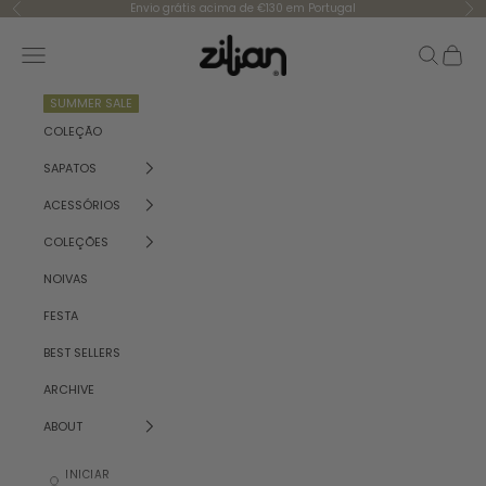
Saltar para o conteúdo
Envio grátis acima de €130 em Portugal
Anterior
Se
Zilian
Menu
Pesquisar
Carrinh
SUMMER SALE
COLEÇÃO
SAPATOS
ACESSÓRIOS
COLEÇÕES
NOIVAS
FESTA
BEST SELLERS
ARCHIVE
ABOUT
INICIAR