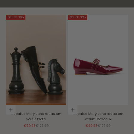
POUPE 30%
POUPE 30%
Escolher opções
Escolher opções
Sapatos Mary Jane rasas em
Sapatos Mary Jane rasas em
verniz
Preta
verniz
Bordeaux
Preço promocional
Preço normal
Preço promocional
Preço normal
€90.93
€129.90
€90.93
€129.90