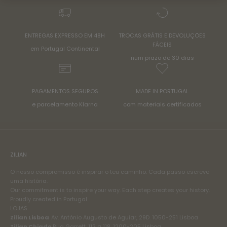
ENTREGAS EXPRESSO EM 48H
TROCAS GRÁTIS E DEVOLUÇÕES
FÁCEIS
em Portugal Continental
num prazo de 30 dias
PAGAMENTOS SEGUROS
MADE IN PORTUGAL
e parcelamento Klarna
com materiais certificados
ZILIAN
O nosso compromisso é inspirar o teu caminho. Cada passo escreve
uma história.
Our commitment is to inspire your way. Each step creates your history.
Proudly created in Portugal
LOJAS
Zilian Lisboa
Av. António Augusto de Aguiar, 29D. 1050-251 Lisboa
Zilian Chiado
Rua Garrett, 112 a 118. 1200-205 Lisboa