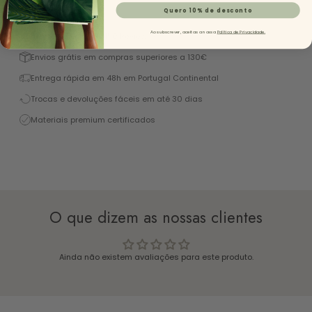
Descrição
Quero 10% de desconto
Ao subscrever, aceitas a nossa
Política de Privacidade.
Excelente 4,9/5 (+1450 Reviews)
Envios grátis em compras superiores a 130€
Entrega rápida em 48h em Portugal Continental
Trocas e devoluções fáceis em até 30 dias
Materiais premium certificados
O que dizem as nossas clientes
Ainda não existem avaliações para este produto.