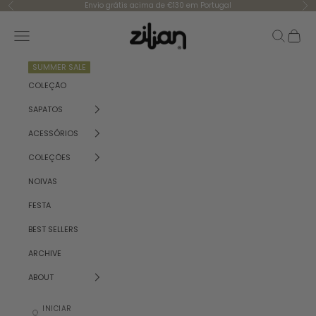
Saltar para o conteúdo
Envio grátis acima de €130 em Portugal
Anterior
Se
Zilian
Menu
Pesquisar
Carrinh
SUMMER SALE
COLEÇÃO
SAPATOS
ACESSÓRIOS
COLEÇÕES
NOIVAS
FESTA
BEST SELLERS
ARCHIVE
ABOUT
INICIAR