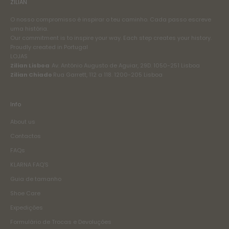
ZILIAN
O nosso compromisso é inspirar o teu caminho. Cada passo escreve
uma história.
Our commitment is to inspire your way. Each step creates your history.
Proudly created in Portugal
LOJAS
Zilian Lisboa
Av. António Augusto de Aguiar, 29D. 1050-251 Lisboa
Zilian Chiado
Rua Garrett, 112 a 118. 1200-205 Lisboa
Info
About us
Contactos
FAQs
KLARNA FAQ'S
Guia de tamanho
Shoe Care
Expedições
Formulário de Trocas e Devoluções