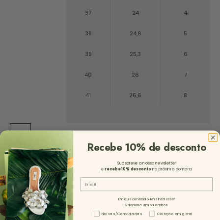
37
24
4
38
24,6
5
39
25,3
6
40
26
7
41
26,6
8
ST
Recebe 10% de desconto
ADICIONAR AO CARRINHO
Subscreve a nossa newsletter
e
recebe 10%
desconto
na próxima compra.
Email
Em que conteúdo tens interesse?
Seleciona um ou ambos.
Tipo de Conteúdo - NL
Noivas/Convidadas
Coleção em geral