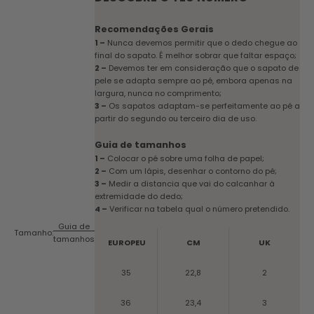
Recomendações Gerais
1 –
Nunca devemos permitir que o dedo chegue ao
final do sapato. É melhor sobrar que faltar espaço;
2 –
Devemos ter em consideração que o sapato de
pele se adapta sempre ao pé, embora apenas na
largura, nunca no comprimento;
3 –
Os sapatos adaptam-se perfeitamente ao pé a
partir do segundo ou terceiro dia de uso.
Guia de tamanhos
1 –
Colocar o pé sobre uma folha de papel;
2 –
Com um lápis, desenhar o contorno do pé;
3 –
Medir a distancia que vai do calcanhar à
extremidade do dedo;
4 –
Verificar na tabela qual o número pretendido.
Guia de
Tamanho:
tamanhos
EUROPEU
CM
UK
35
22,8
2
36
23,4
3