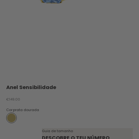
Anel Sensibilidade
Preço promocional
€149.00
Cor:
prata dourada
prata dourada
Guia de tamanho
DESCOBRE O TEU NÚMERO