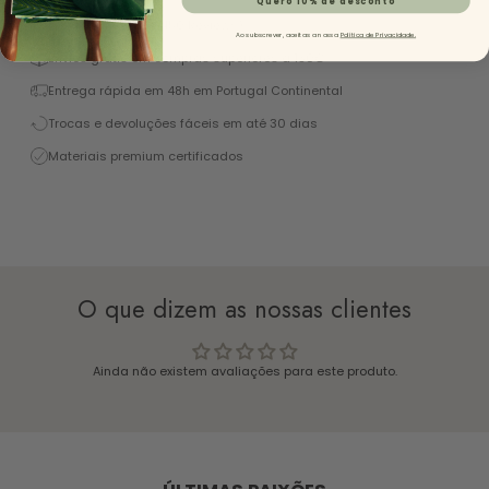
Excelente 4,9/5 (+1450 Reviews)
Ao subscrever, aceitas a nossa
Política de Privacidade.
Envios grátis em compras superiores a 130€
Entrega rápida em 48h em Portugal Continental
Trocas e devoluções fáceis em até 30 dias
Materiais premium certificados
O que dizem as nossas clientes
Ainda não existem avaliações para este produto.