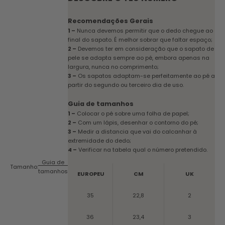
Recomendações Gerais
1 –
Nunca devemos permitir que o dedo chegue ao
final do sapato. É melhor sobrar que faltar espaço;
2 –
Devemos ter em consideração que o sapato de
pele se adapta sempre ao pé, embora apenas na
largura, nunca no comprimento;
3 –
Os sapatos adaptam-se perfeitamente ao pé a
partir do segundo ou terceiro dia de uso.
Guia de tamanhos
1 –
Colocar o pé sobre uma folha de papel;
2 –
Com um lápis, desenhar o contorno do pé;
3 –
Medir a distancia que vai do calcanhar à
extremidade do dedo;
4 –
Verificar na tabela qual o número pretendido.
Guia de
Tamanho:
tamanhos
EUROPEU
CM
UK
35
22,8
2
36
23,4
3