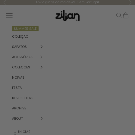
Saltar para o conteúdo
Envio grátis acima de €130 em Portugal
Anterior
Se
Zilian
Menu
Pesquisar
Carrinh
SUMMER SALE
COLEÇÃO
SAPATOS
ACESSÓRIOS
COLEÇÕES
NOIVAS
FESTA
BEST SELLERS
ARCHIVE
ABOUT
INICIAR