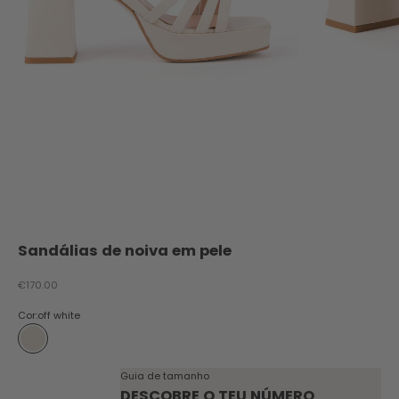
Sandálias de noiva em pele
Preço promocional
€170.00
Cor:
off white
off white
Guia de tamanho
DESCOBRE O TEU NÚMERO