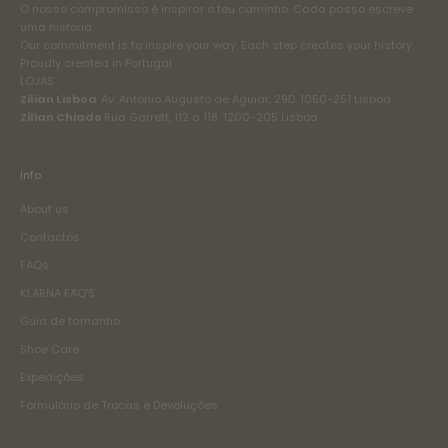
O nosso compromisso é inspirar o teu caminho. Cada passo escreve
uma história.
Our commitment is to inspire your way. Each step creates your history.
Proudly created in Portugal
LOJAS
Zilian Lisboa
Av. António Augusto de Aguiar, 29D. 1050-251 Lisboa
Zilian Chiado
Rua Garrett, 112 a 118. 1200-205 Lisboa
Info
About us
Contactos
FAQs
KLARNA FAQ'S
Guia de tamanho
Shoe Care
Expedições
Formulário de Trocas e Devoluções