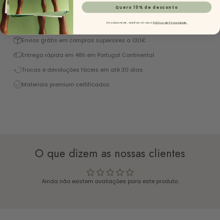
Descrição
Quero 10% de desconto
Ao subscrever, aceitas a nossa
Política de Privacidade.
Excelente 4,9/5 (+1450 Reviews)
Envios grátis em compras superiores a 130€
Entrega rápida em 48h em Portugal Continental
Trocas e devoluções fáceis em até 30 dias
Materiais premium certificados
O que dizem as nossas clientes
Ainda não existem avaliações para este produto.