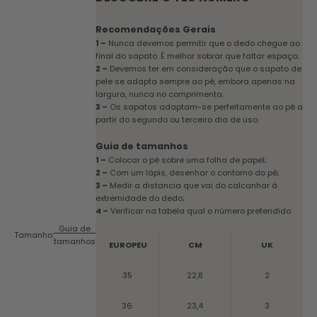
Recomendações Gerais
1 –
Nunca devemos permitir que o dedo chegue ao
final do sapato. É melhor sobrar que faltar espaço;
2 –
Devemos ter em consideração que o sapato de
pele se adapta sempre ao pé, embora apenas na
largura, nunca no comprimento;
3 –
Os sapatos adaptam-se perfeitamente ao pé a
partir do segundo ou terceiro dia de uso.
Guia de tamanhos
1 –
Colocar o pé sobre uma folha de papel;
2 –
Com um lápis, desenhar o contorno do pé;
3 –
Medir a distancia que vai do calcanhar à
extremidade do dedo;
4 –
Verificar na tabela qual o número pretendido.
Guia de
Tamanho:
tamanhos
EUROPEU
CM
UK
35
22,8
2
36
23,4
3