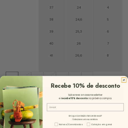
37
24
4
38
24,6
5
39
25,3
6
40
26
7
41
26,6
8
35
36
37
38
39
40
41
Recebe 10% de desconto
ADICIONAR AO CARRINHO
Subscreve a nossa newsletter
e
recebe 10%
desconto
na próxima compra.
Email
Em que conteúdo tens interesse?
Seleciona um ou ambos.
Tipo de Conteúdo - NL
Noivas/Convidadas
Coleção em geral