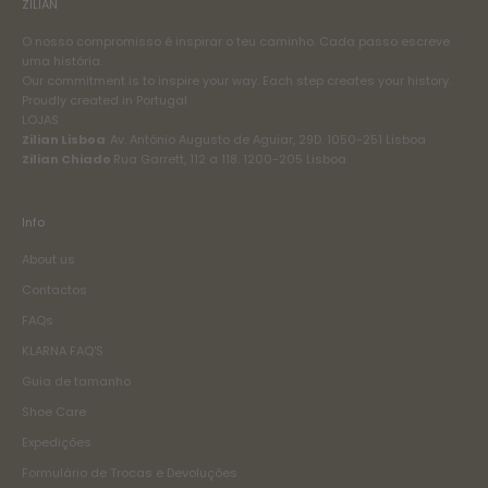
ZILIAN
O nosso compromisso é inspirar o teu caminho. Cada passo escreve
uma história.
Our commitment is to inspire your way. Each step creates your history.
Proudly created in Portugal
LOJAS
Zilian Lisboa
Av. António Augusto de Aguiar, 29D. 1050-251 Lisboa
Zilian Chiado
Rua Garrett, 112 a 118. 1200-205 Lisboa
Info
About us
Contactos
FAQs
KLARNA FAQ'S
Guia de tamanho
Shoe Care
Expedições
Formulário de Trocas e Devoluções