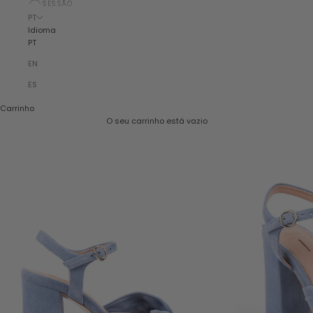
SESSÃO
PT
Idioma
PT
EN
ES
Carrinho
O seu carrinho está vazio