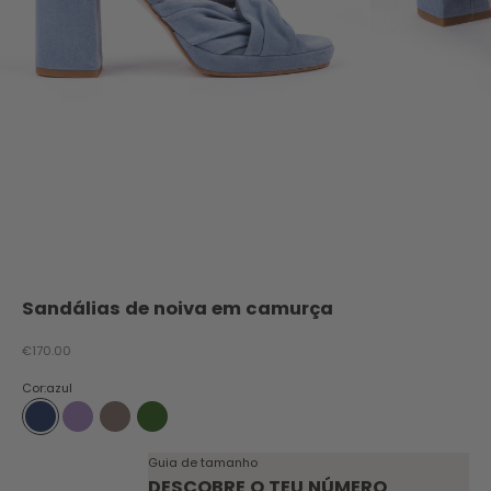
Sandálias de noiva em camurça
Preço promocional
€170.00
Cor:
azul
azul
lilás
toupeira
verde
Guia de tamanho
DESCOBRE O TEU NÚMERO