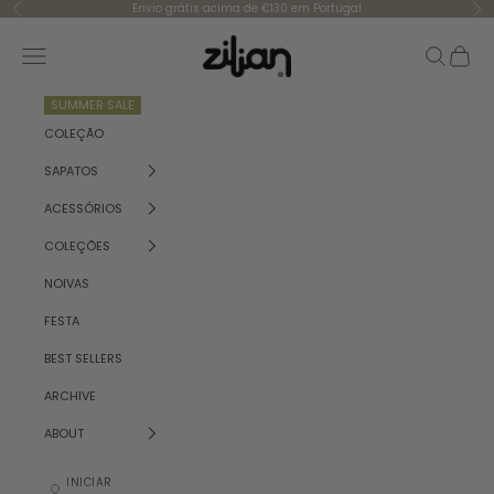
Saltar para o conteúdo
Envio grátis acima de €130 em Portugal
Anterior
Se
Zilian
Menu
Pesquisar
Carrinh
SUMMER SALE
COLEÇÃO
SAPATOS
ACESSÓRIOS
COLEÇÕES
NOIVAS
FESTA
BEST SELLERS
ARCHIVE
ABOUT
INICIAR