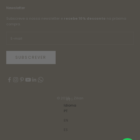
Newsletter
Subscreve a nossa newsletter e
recebe 10% desconto
na próxima
compra.
SUBSCREVER
© 2026 - Zilian
PT
Idioma
PT
EN
ES