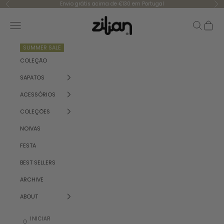
Saltar para o conteúdo
Envio grátis acima de €130 em Portugal
Anterior
Se
Zilian
Menu
Pesquisar
Carrinh
SUMMER SALE
COLEÇÃO
SAPATOS
ACESSÓRIOS
COLEÇÕES
NOIVAS
FESTA
BEST SELLERS
ARCHIVE
ABOUT
INICIAR