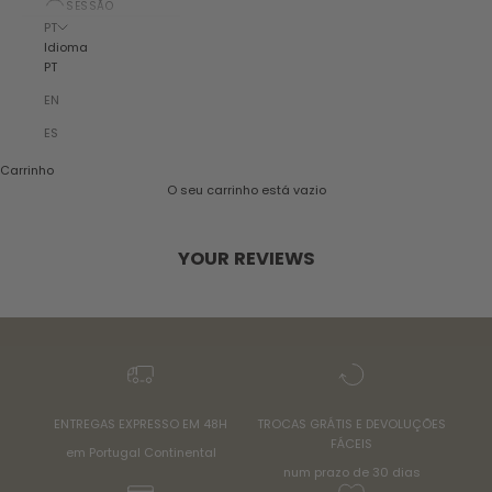
SESSÃO
PT
Idioma
PT
EN
ES
Carrinho
O seu carrinho está vazio
YOUR REVIEWS
ENTREGAS EXPRESSO EM 48H
TROCAS GRÁTIS E DEVOLUÇÕES
FÁCEIS
em Portugal Continental
num prazo de 30 dias