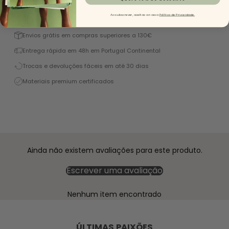
Ao subscrever, aceitas a nossa
Política de Privacidade.
Excelente 4,9/5 (+1450 Reviews)
Envios grátis em compras superiores a 130€
Entrega rápida em 48h em Portugal Continental
Trocas e devoluções fáceis em até 30 dias
Materiais premium certificados
Ainda não existem avaliações para este produto.
Escrever uma avaliação
Nenhum item encontrado
ÚLTIMAS PAIXÕES