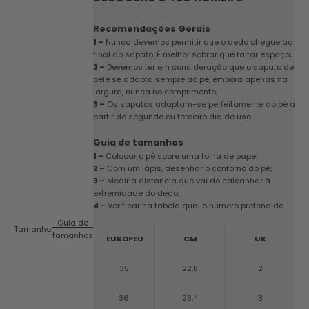
Recomendações Gerais
1 –
Nunca devemos permitir que o dedo chegue ao
final do sapato. É melhor sobrar que faltar espaço;
2 –
Devemos ter em consideração que o sapato de
pele se adapta sempre ao pé, embora apenas na
largura, nunca no comprimento;
3 –
Os sapatos adaptam-se perfeitamente ao pé a
partir do segundo ou terceiro dia de uso.
Guia de tamanhos
1 –
Colocar o pé sobre uma folha de papel;
2 –
Com um lápis, desenhar o contorno do pé;
3 –
Medir a distancia que vai do calcanhar à
extremidade do dedo;
4 –
Verificar na tabela qual o número pretendido.
Guia de
Tamanho:
tamanhos
EUROPEU
CM
UK
35
22,8
2
36
23,4
3