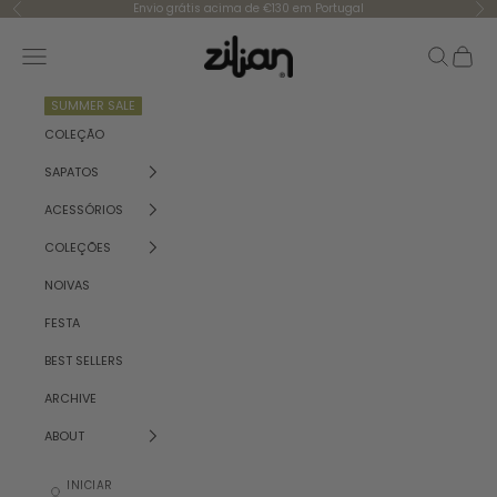
Saltar para o conteúdo
Envio grátis acima de €130 em Portugal
Anterior
Se
Zilian
Menu
Pesquisar
Carrinh
SUMMER SALE
COLEÇÃO
SAPATOS
ACESSÓRIOS
COLEÇÕES
NOIVAS
FESTA
BEST SELLERS
ARCHIVE
ABOUT
INICIAR