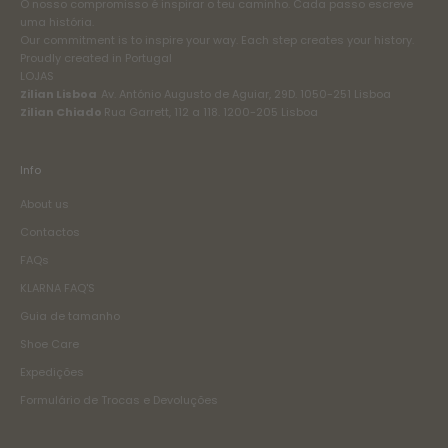
O nosso compromisso é inspirar o teu caminho. Cada passo escreve
uma história.
Our commitment is to inspire your way. Each step creates your history.
Proudly created in Portugal
LOJAS
Zilian Lisboa
Av. António Augusto de Aguiar, 29D. 1050-251 Lisboa
Zilian Chiado
Rua Garrett, 112 a 118. 1200-205 Lisboa
Info
About us
Contactos
FAQs
KLARNA FAQ'S
Guia de tamanho
Shoe Care
Expedições
Formulário de Trocas e Devoluções