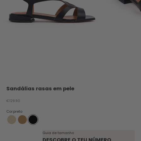
Sandálias rasas em pele
Preço promocional
€129.90
Cor:
preto
champanhe
camel
preto
Guia de tamanho
DESCOBRE O TEU NÚMERO