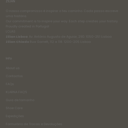
ZILIAN
O nosso compromisso é inspirar o teu caminho. Cada passo escreve
uma história.
Our commitment is to inspire your way. Each step creates your history.
Proudly created in Portugal
LOJAS
Zilian Lisboa
Av. António Augusto de Aguiar, 29D. 1050-251 Lisboa
Zilian Chiado
Rua Garrett, 112 a 118. 1200-205 Lisboa
Info
About us
Contactos
FAQs
KLARNA FAQ'S
Guia de tamanho
Shoe Care
Expedições
Formulário de Trocas e Devoluções