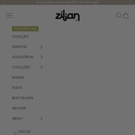
Saltar para o conteúdo
Envio grátis acima de €130 em Portugal
Anterior
Se
Zilian
Menu
Pesquisar
Carrinh
SUMMER SALE
COLEÇÃO
SAPATOS
ACESSÓRIOS
COLEÇÕES
NOIVAS
FESTA
BEST SELLERS
ARCHIVE
ABOUT
INICIAR