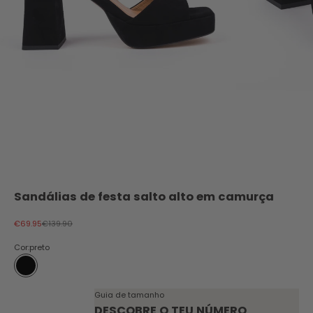
Sandálias de festa salto alto em camurça
Preço promocional
Preço normal
€69.95
€139.90
Cor:
preto
preto
Guia de tamanho
DESCOBRE O TEU NÚMERO