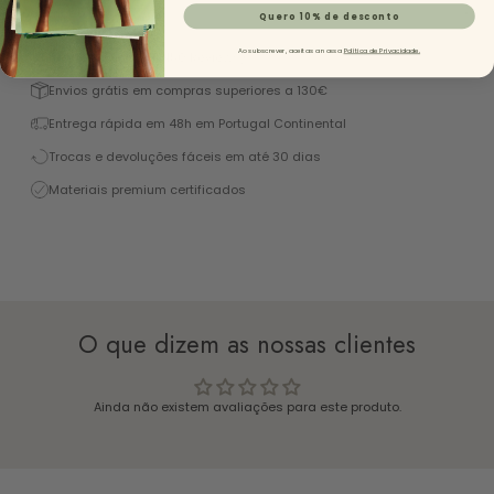
Descrição
Quero 10% de desconto
Ao subscrever, aceitas a nossa
Política de Privacidade.
Excelente 4,9/5 (+1450 Reviews)
Envios grátis em compras superiores a 130€
Entrega rápida em 48h em Portugal Continental
Trocas e devoluções fáceis em até 30 dias
Materiais premium certificados
O que dizem as nossas clientes
Ainda não existem avaliações para este produto.