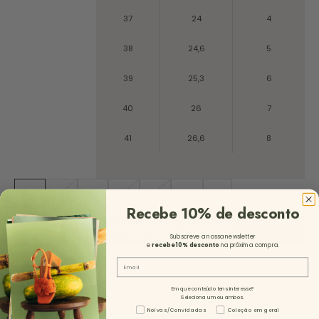
37
24
4
38
24,6
5
39
25,3
6
40
26
7
41
26,6
8
35
36
37
38
39
40
41
Recebe 10% de desconto
ADICIONAR AO CARRINHO
Subscreve a nossa newsletter
e
recebe 10%
desconto
na próxima compra.
Email
Em que conteúdo tens interesse?
Seleciona um ou ambos.
Tipo de Conteúdo - NL
Noivas/Convidadas
Coleção em geral