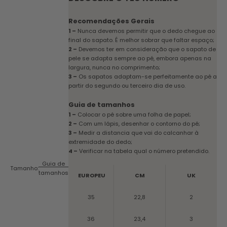
Recomendações Gerais
1 –
Nunca devemos permitir que o dedo chegue ao
final do sapato. É melhor sobrar que faltar espaço;
2 –
Devemos ter em consideração que o sapato de
pele se adapta sempre ao pé, embora apenas na
largura, nunca no comprimento;
3 –
Os sapatos adaptam-se perfeitamente ao pé a
partir do segundo ou terceiro dia de uso.
Guia de tamanhos
1 –
Colocar o pé sobre uma folha de papel;
2 –
Com um lápis, desenhar o contorno do pé;
3 –
Medir a distancia que vai do calcanhar à
extremidade do dedo;
4 –
Verificar na tabela qual o número pretendido.
Guia de
Tamanho:
tamanhos
EUROPEU
CM
UK
35
22,8
2
36
23,4
3