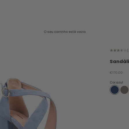
O seu carrinho está vazio
(
Sandál
Preço promo
€170.00
Cor:
azul
azul
to