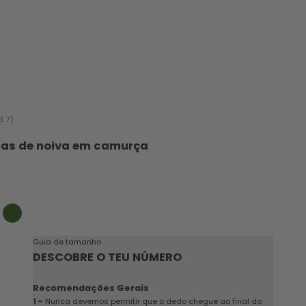
3.7)
ias de noiva em camurça
cional
upeira
verde
Guia de tamanho
DESCOBRE O TEU NÚMERO
Recomendações Gerais
1 –
Nunca devemos permitir que o dedo chegue ao final do