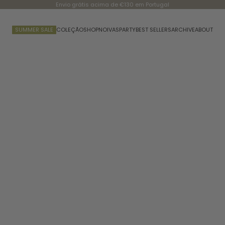
Envio grátis acima de €130 em Portugal
SUMMER SALE
COLEÇÃO
SHOP
NOIVAS
PARTY
BEST SELLERS
ARCHIVE
ABOUT