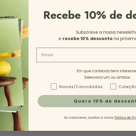
Recebe 10% de d
Subscreve a nossa newslett
e
recebe 10%
desconto
na próxim
Email
Em que conteúdo tens interess
Seleciona um ou ambos.
35
3
Tipo de Conteúdo - NL
Noivas/Convidadas
Coleção
Quero 10% de descon
Ao subscrever, aceitas a nossa
Política de Pr
Descrição