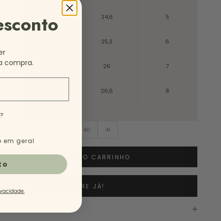
esconto
38
24,6
5
39
25,3
6
er
a compra.
40
26
7
41
26,6
8
e?
6
37
38
39
40
41
 em geral
ADICIONAR AO CARRINHO
to
COMPRE JÁ!
ivacidade.