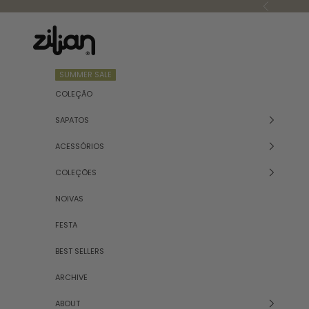
Saltar para o conteúdo
Anterior
Zilian
SUMMER SALE
COLEÇÃO
SAPATOS
ACESSÓRIOS
COLEÇÕES
NOIVAS
FESTA
BEST SELLERS
ARCHIVE
ABOUT