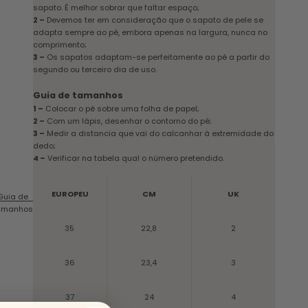
sapato. É melhor sobrar que faltar espaço;
2 –
Devemos ter em consideração que o sapato de pele se
adapta sempre ao pé, embora apenas na largura, nunca no
comprimento;
3 –
Os sapatos adaptam-se perfeitamente ao pé a partir do
segundo ou terceiro dia de uso.
Guia de tamanhos
1 –
Colocar o pé sobre uma folha de papel;
2 –
Com um lápis, desenhar o contorno do pé;
3 –
Medir a distancia que vai do calcanhar à extremidade do
dedo;
4 –
Verificar na tabela qual o número pretendido.
EUROPEU
CM
UK
Guia de
amanhos
35
22,8
2
36
23,4
3
37
24
4