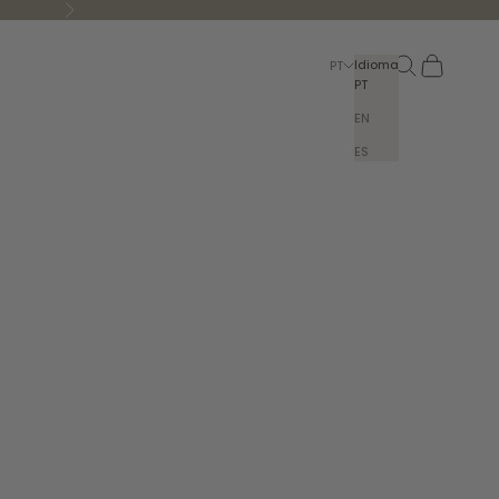
Seguinte
Pesquisar
Carrinho
Idioma
PT
PT
EN
ES