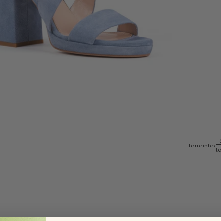
Tamanho:
t