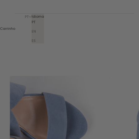
Idioma
PT
PT
Carrinho
EN
ES