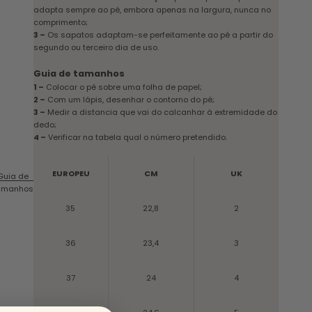
adapta sempre ao pé, embora apenas na largura, nunca no
comprimento;
3 –
Os sapatos adaptam-se perfeitamente ao pé a partir do
segundo ou terceiro dia de uso.
Guia de tamanhos
1 –
Colocar o pé sobre uma folha de papel;
2 –
Com um lápis, desenhar o contorno do pé;
3 –
Medir a distancia que vai do calcanhar à extremidade do
dedo;
4 –
Verificar na tabela qual o número pretendido.
EUROPEU
CM
UK
Guia de
amanhos
35
22,8
2
36
23,4
3
37
24
4