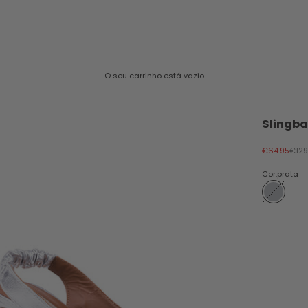
O seu carrinho está vazio
Slingba
Preço promo
Preç
€64.95
€129
Cor:
prata
prata