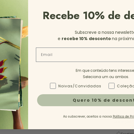
Recebe 10% de d
Subscreve a nossa newslett
e
recebe 10%
desconto
na próxim
Email
35
3
Em que conteúdo tens interess
Seleciona um ou ambos.
Tipo de Conteúdo - NL
Noivas/Convidadas
Coleção
Quero 10% de descon
Ao subscrever, aceitas a nossa
Política de Pr
Descrição
Excelen