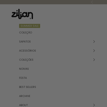
Saltar para o conteúdo
Anterior
Zilian
SUMMER SALE
COLEÇÃO
SAPATOS
ACESSÓRIOS
COLEÇÕES
NOIVAS
FESTA
BEST SELLERS
ARCHIVE
ABOUT