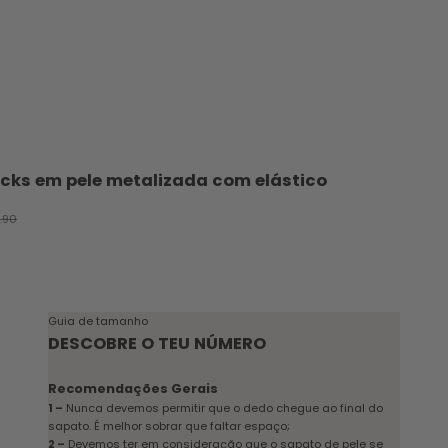
cks em pele metalizada com elástico
cional
o normal
.90
Guia de tamanho
DESCOBRE O TEU NÚMERO
Recomendações Gerais
1 –
Nunca devemos permitir que o dedo chegue ao final do
sapato. É melhor sobrar que faltar espaço;
2 –
Devemos ter em consideração que o sapato de pele se