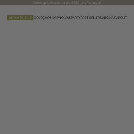
Envio grátis acima de €130 em Portugal
SUMMER SALE
COLEÇÃO
SHOP
NOIVAS
PARTY
BEST SELLERS
ARCHIVE
ABOUT