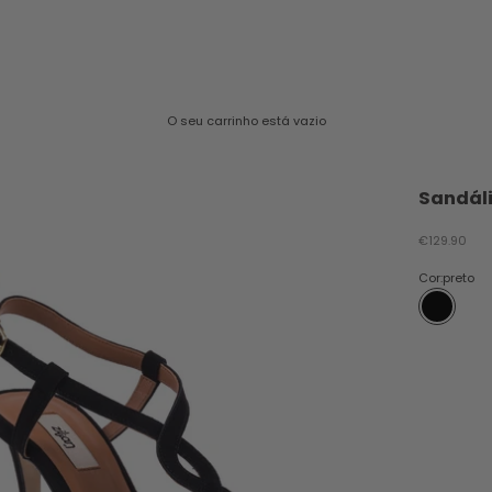
O seu carrinho está vazio
Sandáli
Preço promo
€129.90
Cor:
preto
preto