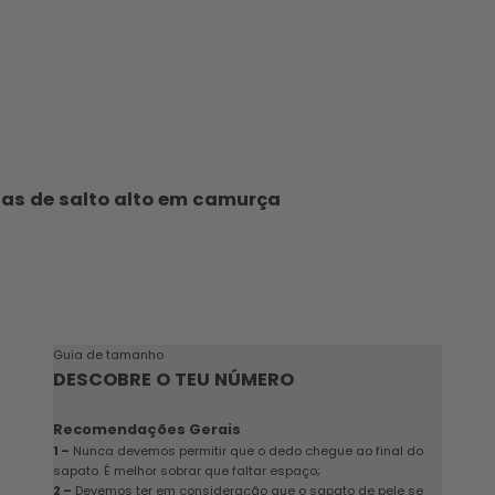
as de salto alto em camurça
cional
Guia de tamanho
DESCOBRE O TEU NÚMERO
Recomendações Gerais
1 –
Nunca devemos permitir que o dedo chegue ao final do
sapato. É melhor sobrar que faltar espaço;
2 –
Devemos ter em consideração que o sapato de pele se