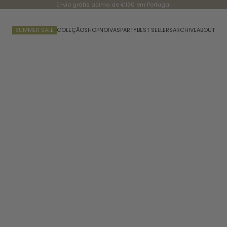
Envio grátis acima de €130 em Portugal
SUMMER SALE
COLEÇÃO
SHOP
NOIVAS
PARTY
BEST SELLERS
ARCHIVE
ABOUT