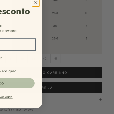
38
24,6
5
esconto
39
25,3
6
er
40
26
7
a compra.
41
26,6
8
e?
6
37
38
39
40
41
 em geral
ADICIONAR AO CARRINHO
to
COMPRE JÁ!
ivacidade.
te 4,9/5 (+1450 Reviews)