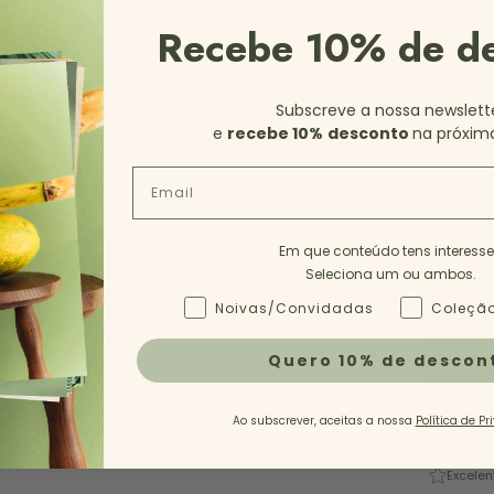
Recebe 10% de d
Subscreve a nossa newslett
e
recebe 10%
desconto
na próxim
Email
Em que conteúdo tens interess
35
3
Seleciona um ou ambos.
Tipo de Conteúdo - NL
Noivas/Convidadas
Coleção
Quero 10% de descon
Ao subscrever, aceitas a nossa
Política de Pr
Descrição
Excelen