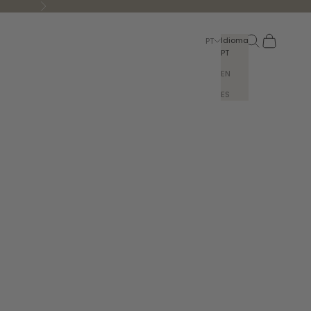
Seguinte
Pesquisar
Carrinho
Idioma
PT
PT
EN
ES