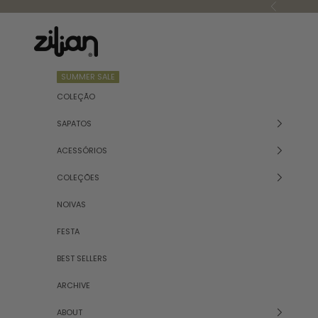
Saltar para o conteúdo
Anterior
Zilian
SUMMER SALE
COLEÇÃO
SAPATOS
ACESSÓRIOS
COLEÇÕES
NOIVAS
FESTA
BEST SELLERS
ARCHIVE
ABOUT