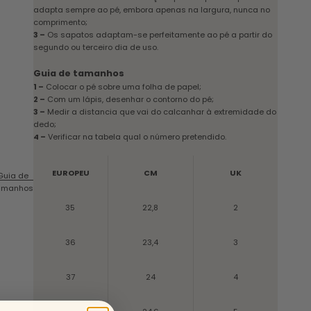
adapta sempre ao pé, embora apenas na largura, nunca no
comprimento;
3 –
Os sapatos adaptam-se perfeitamente ao pé a partir do
segundo ou terceiro dia de uso.
Guia de tamanhos
1 –
Colocar o pé sobre uma folha de papel;
2 –
Com um lápis, desenhar o contorno do pé;
3 –
Medir a distancia que vai do calcanhar à extremidade do
dedo;
4 –
Verificar na tabela qual o número pretendido.
EUROPEU
CM
UK
Guia de
amanhos
35
22,8
2
36
23,4
3
37
24
4