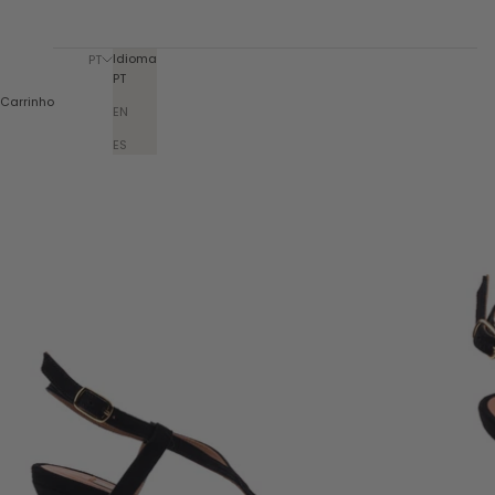
Idioma
PT
PT
Carrinho
EN
ES