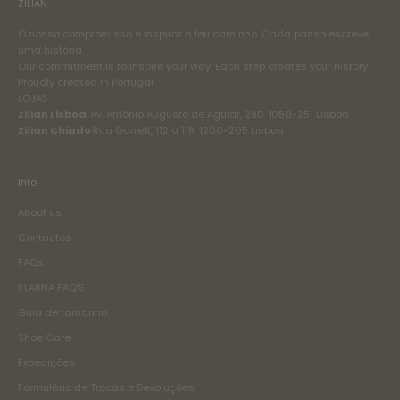
ZILIAN
O nosso compromisso é inspirar o teu caminho. Cada passo escreve
uma história.
Our commitment is to inspire your way. Each step creates your history.
Proudly created in Portugal
LOJAS
Zilian Lisboa
Av. António Augusto de Aguiar, 29D. 1050-251 Lisboa
Zilian Chiado
Rua Garrett, 112 a 118. 1200-205 Lisboa
Info
About us
Contactos
FAQs
KLARNA FAQ'S
Guia de tamanho
Shoe Care
Expedições
Formulário de Trocas e Devoluções