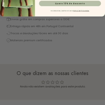
Descrição
Quero 10% de desconto
Ao subscrever, aceitas a nossa
Política de Privacidade.
Excelente 4,9/5 (+1450 Reviews)
Envios grátis em compras superiores a 130€
Entrega rápida em 48h em Portugal Continental
Trocas e devoluções fáceis em até 30 dias
Materiais premium certificados
O que dizem as nossas clientes
Ainda não existem avaliações para este produto.