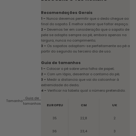
Recomendações Gerais
1 –
Nunca devemos permitir que o dedo chegue ao
final do sapato. É melhor sobrar que faltar espaço;
2 –
Devemos ter em consideração que o sapato de
pele se adapta sempre ao pé, embora apenas na
largura, nunca no comprimento;
3 –
Os sapatos adaptam-se perfeitamente ao pé a
partir do segundo ou terceiro dia de uso.
Guia de tamanhos
1 –
Colocar o pé sobre uma folha de papel;
2 –
Com um lápis, desenhar o contorno do pé;
3 –
Medir a distancia que vai do calcanhar à
extremidade do dedo;
4 –
Verificar na tabela qual o número pretendido.
Guia de
Tamanho:
tamanhos
EUROPEU
CM
UK
35
22,8
2
36
23,4
3