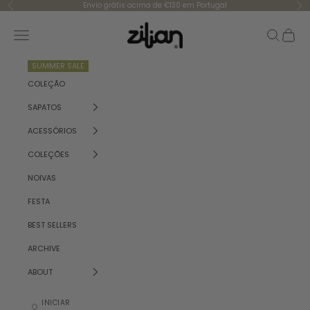
Saltar para o conteúdo
Envio grátis acima de €130 em Portugal
Anterior
Se
Zilian
Menu
Pesquisar
Carrinh
SUMMER SALE
COLEÇÃO
SAPATOS
ACESSÓRIOS
COLEÇÕES
NOIVAS
FESTA
BEST SELLERS
ARCHIVE
ABOUT
INICIAR