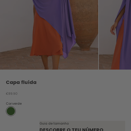
Capa fluída
Preço promocional
€89.90
Cor:
verde
verde
Guia de tamanho
DESCOBRE O TEU NÚMERO