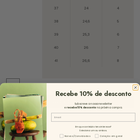
37
24
4
38
24,6
5
39
25,3
6
40
26
7
41
26,6
8
ST
Recebe 10% de desconto
ADICIONAR AO CARRINHO
Subscreve a nossa newsletter
e
recebe 10%
desconto
na próxima compra.
Email
Em que conteúdo tens interesse?
Seleciona um ou ambos.
Tipo de Conteúdo - NL
Noivas/Convidadas
Coleção em geral