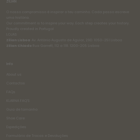
ZILIAN
O nosso compromisso é inspirar o teu caminho. Cada passo escreve
uma história.
Our commitment is to inspire your way. Each step creates your history.
Proudly created in Portugal
LOJAS
Zilian Lisboa
Av. António Augusto de Aguiar, 29D. 1050-251 Lisboa
Zilian Chiado
Rua Garrett, 112 a 118. 1200-205 Lisboa
Info
About us
Contactos
FAQs
KLARNA FAQ'S
Guia de tamanho
Shoe Care
Expedições
Formulário de Trocas e Devoluções