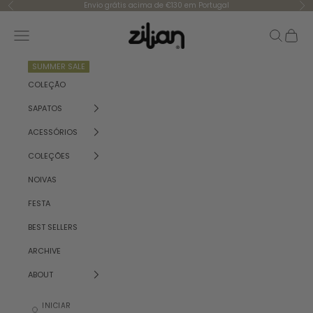
Saltar para o conteúdo
Envio grátis acima de €130 em Portugal
Anterior
Se
Zilian
Menu
Pesquisar
Carrinh
SUMMER SALE
COLEÇÃO
SAPATOS
ACESSÓRIOS
COLEÇÕES
NOIVAS
FESTA
BEST SELLERS
ARCHIVE
ABOUT
INICIAR