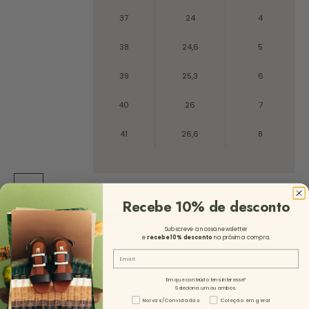
37
24
4
38
24,6
5
39
25,3
6
40
26
7
41
26,6
8
ST
Recebe 10% de desconto
ADICIONAR AO CARRINHO
Subscreve a nossa newsletter
e
recebe 10%
desconto
na próxima compra.
Email
Em que conteúdo tens interesse?
Seleciona um ou ambos.
Tipo de Conteúdo - NL
Noivas/Convidadas
Coleção em geral