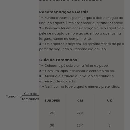
Recomendações Gerais
1 –
Nunca devemos permitir que o dedo chegue ao
final do sapato. É melhor sobrar que faltar espaço;
2 –
Devemos ter em consideração que o sapato de
pele se adapta sempre ao pé, embora apenas na
largura, nunca no comprimento;
3 –
Os sapatos adaptam-se perfeitamente ao pé a
partir do segundo ou terceiro dia de uso.
Guia de tamanhos
1 –
Colocar o pé sobre uma folha de papel;
2 –
Com um lápis, desenhar o contorno do pé;
3 –
Medir a distancia que vai do calcanhar à
extremidade do dedo;
4 –
Verificar na tabela qual o número pretendido.
Guia de
Tamanho:
tamanhos
EUROPEU
CM
UK
35
22,8
2
36
23,4
3