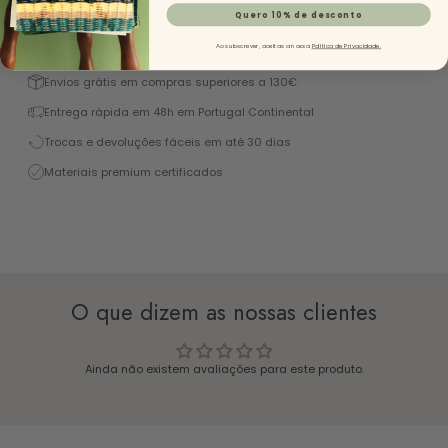
Descrição
Quero 10% de desconto
Ao subscrever, aceitas a nossa
Política de Privacidade.
Excelente 4,9/5 (+1450 Reviews)
Envios grátis em compras superiores a 130€
Entrega rápida em 48h em Portugal Continental
Trocas e devoluções fáceis em até 30 dias
Materiais premium certificados
O que dizem as nossas clientes
Ainda não existem avaliações para este produto.