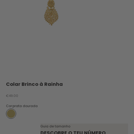
Colar Brinco à Rainha
Preço promocional
€49.00
Cor:
prata dourada
prata dourada
Guia de tamanho
DESCOBRE O TEU NÚMERO