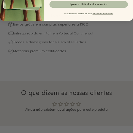
Descrição
Quero 10% de desconto
Ao subscrever, aceitas a nossa
Política de Privacidade.
Excelente 4,9/5 (+1450 Reviews)
Envios grátis em compras superiores a 130€
Entrega rápida em 48h em Portugal Continental
Trocas e devoluções fáceis em até 30 dias
Materiais premium certificados
O que dizem as nossas clientes
Ainda não existem avaliações para este produto.