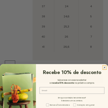
37
24
4
38
24,6
5
39
25,3
6
40
26
7
41
26,6
8
ST
Recebe 10% de desconto
ADICIONAR AO CARRINHO
Subscreve a nossa newsletter
e
recebe 10%
desconto
na próxima compra.
Email
Em que conteúdo tens interesse?
Seleciona um ou ambos.
Tipo de Conteúdo - NL
Noivas/Convidadas
Coleção em geral