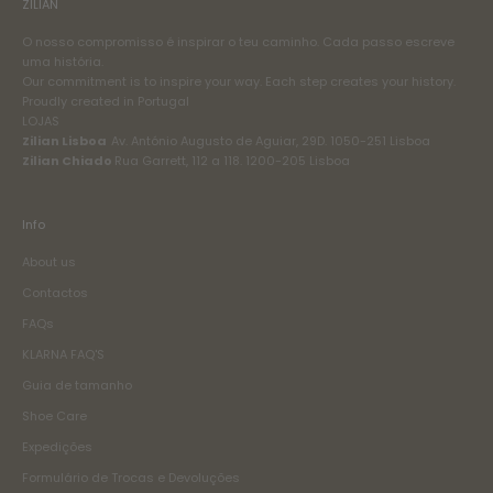
ZILIAN
O nosso compromisso é inspirar o teu caminho. Cada passo escreve
uma história.
Our commitment is to inspire your way. Each step creates your history.
Proudly created in Portugal
LOJAS
Zilian Lisboa
Av. António Augusto de Aguiar, 29D. 1050-251 Lisboa
Zilian Chiado
Rua Garrett, 112 a 118. 1200-205 Lisboa
Info
About us
Contactos
FAQs
KLARNA FAQ'S
Guia de tamanho
Shoe Care
Expedições
Formulário de Trocas e Devoluções