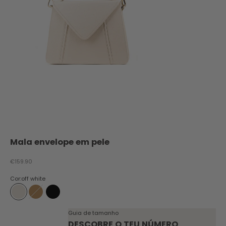
Mala envelope em pele
Preço promocional
€159.90
Cor:
off white
off white
camel
preto
Guia de tamanho
DESCOBRE O TEU NÚMERO