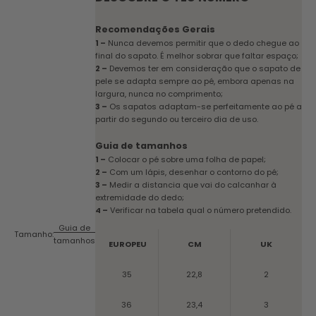
Recomendações Gerais
1 –
Nunca devemos permitir que o dedo chegue ao
final do sapato. É melhor sobrar que faltar espaço;
2 –
Devemos ter em consideração que o sapato de
pele se adapta sempre ao pé, embora apenas na
largura, nunca no comprimento;
3 –
Os sapatos adaptam-se perfeitamente ao pé a
partir do segundo ou terceiro dia de uso.
Guia de tamanhos
1 –
Colocar o pé sobre uma folha de papel;
2 –
Com um lápis, desenhar o contorno do pé;
3 –
Medir a distancia que vai do calcanhar à
extremidade do dedo;
4 –
Verificar na tabela qual o número pretendido.
Guia de
Tamanho:
tamanhos
EUROPEU
CM
UK
35
22,8
2
36
23,4
3