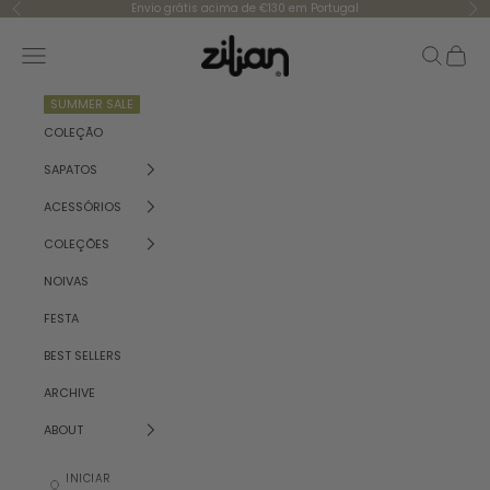
Saltar para o conteúdo
Envio grátis acima de €130 em Portugal
Anterior
Se
Zilian
Menu
Pesquisar
Carrinh
SUMMER SALE
COLEÇÃO
SAPATOS
ACESSÓRIOS
COLEÇÕES
NOIVAS
FESTA
BEST SELLERS
ARCHIVE
ABOUT
INICIAR