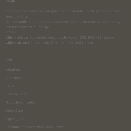
ZILIAN
O nosso compromisso é inspirar o teu caminho. Cada passo escreve
uma história.
Our commitment is to inspire your way. Each step creates your history.
Proudly created in Portugal
LOJAS
Zilian Lisboa
Av. António Augusto de Aguiar, 29D. 1050-251 Lisboa
Zilian Chiado
Rua Garrett, 112 a 118. 1200-205 Lisboa
Info
About us
Contactos
FAQs
KLARNA FAQ'S
Guia de tamanho
Shoe Care
Expedições
Formulário de Trocas e Devoluções