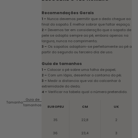
Recomendações Gerais
1 –
Nunca devemos permitir que o dedo chegue ao
final do sapato. É melhor sobrar que faltar espaço;
2 –
Devemos ter em consideração que o sapato de
pele se adapta sempre ao pé, embora apenas na
largura, nunca no comprimento;
3 –
Os sapatos adaptam-se perfeitamente ao pé a
partir do segundo ou terceiro dia de uso.
Guia de tamanhos
1 –
Colocar o pé sobre uma folha de papel;
2 –
Com um lápis, desenhar o contorno do pé;
3 –
Medir a distancia que vai do calcanhar à
extremidade do dedo;
4 –
Verificar na tabela qual o número pretendido.
Guia de
Tamanho:
tamanhos
EUROPEU
CM
UK
35
22,8
2
36
23,4
3