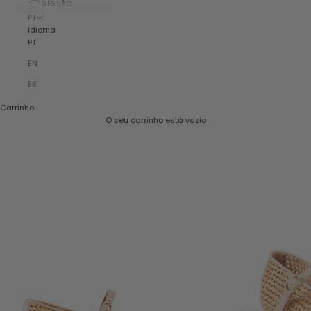
SESSÃO
PT
Idioma
PT
EN
ES
Carrinho
O seu carrinho está vazio