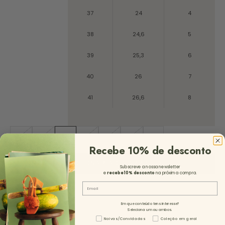
37
24
4
38
24,6
5
39
25,3
6
40
26
7
41
26,6
8
35
36
37
38
39
40
41
Recebe 10% de desconto
ADICIONAR AO CARRINHO
Subscreve a nossa newsletter
e
recebe 10%
desconto
na próxima compra.
Email
Em que conteúdo tens interesse?
Seleciona um ou ambos.
Tipo de Conteúdo - NL
Noivas/Convidadas
Coleção em geral