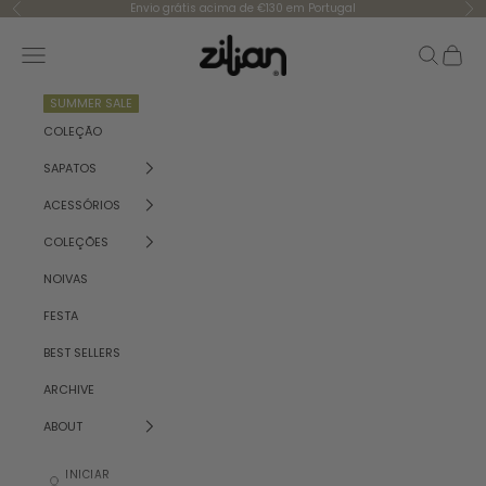
Saltar para o conteúdo
Envio grátis acima de €130 em Portugal
Anterior
Se
Zilian
Menu
Pesquisar
Carrinh
SUMMER SALE
COLEÇÃO
SAPATOS
ACESSÓRIOS
COLEÇÕES
NOIVAS
FESTA
BEST SELLERS
ARCHIVE
ABOUT
INICIAR