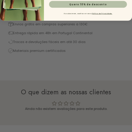
Descrição
Quero 10% de desconto
Ao subscrever, aceitas a nossa
Política de Privacidade.
Excelente 4,9/5 (+1450 Reviews)
Envios grátis em compras superiores a 130€
Entrega rápida em 48h em Portugal Continental
Trocas e devoluções fáceis em até 30 dias
Materiais premium certificados
O que dizem as nossas clientes
Ainda não existem avaliações para este produto.