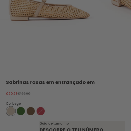
Sabrinas rasas em entrançado em
Preço promocional
Preço normal
€90.93
€129.90
Cor:
bege
bege
verde
castanho
vermelho
Guia de tamanho
DESCOBRE O TEU NÚMERO