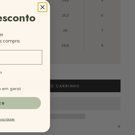
38
24,6
5
esconto
39
25,3
6
40
26
7
er
a compra.
41
26,6
8
e?
ADICIONAR AO CARRINHO
 em geral
to
ivacidade.