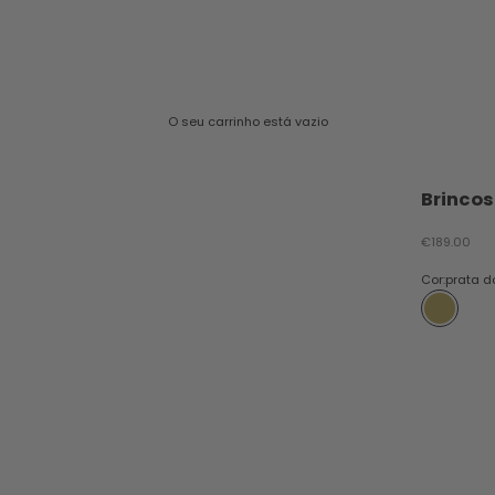
O seu carrinho está vazio
Brincos
Preço promo
€189.00
Cor:
prata 
prata d