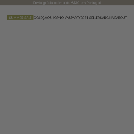
Envio grátis acima de €130 em Portugal
SUMMER SALE
COLEÇÃO
SHOP
NOIVAS
PARTY
BEST SELLERS
ARCHIVE
ABOUT