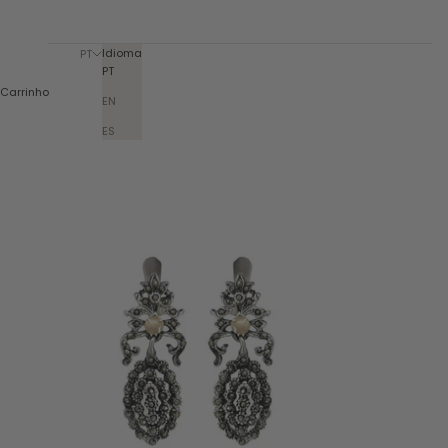
Idioma
PT
PT
Carrinho
EN
ES