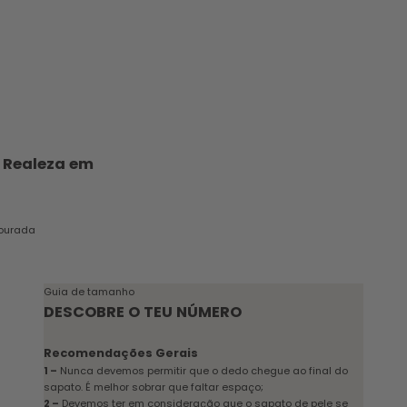
 Realeza em
cional
dourada
ourada
Guia de tamanho
DESCOBRE O TEU NÚMERO
Recomendações Gerais
1 –
Nunca devemos permitir que o dedo chegue ao final do
sapato. É melhor sobrar que faltar espaço;
2 –
Devemos ter em consideração que o sapato de pele se