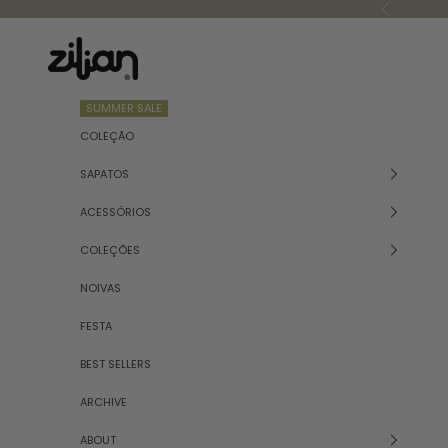
Saltar para o conteúdo
Anterior
Zilian
SUMMER SALE
COLEÇÃO
SAPATOS
ACESSÓRIOS
COLEÇÕES
NOIVAS
FESTA
BEST SELLERS
ARCHIVE
ABOUT