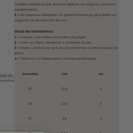
adapta sempre ao pé, embora apenas na largura, nunca no
comprimento;
3 –
Os sapatos adaptam-se perfeitamente ao pé a partir do
segundo ou terceiro dia de uso.
Guia de tamanhos
1 –
Colocar o pé sobre uma folha de papel;
2 –
Com um lápis, desenhar o contorno do pé;
3 –
Medir a distancia que vai do calcanhar à extremidade do
dedo;
4 –
Verificar na tabela qual o número pretendido.
EUROPEU
CM
UK
Guia de
amanhos
35
22,8
2
36
23,4
3
37
24
4