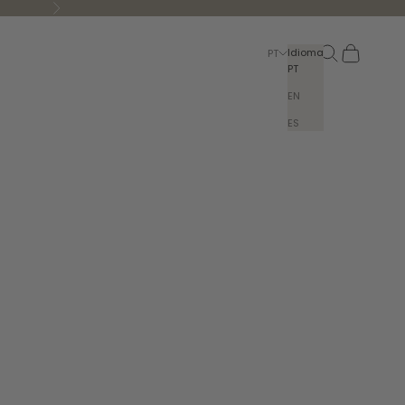
Seguinte
Pesquisar
Carrinho
Idioma
PT
PT
EN
ES