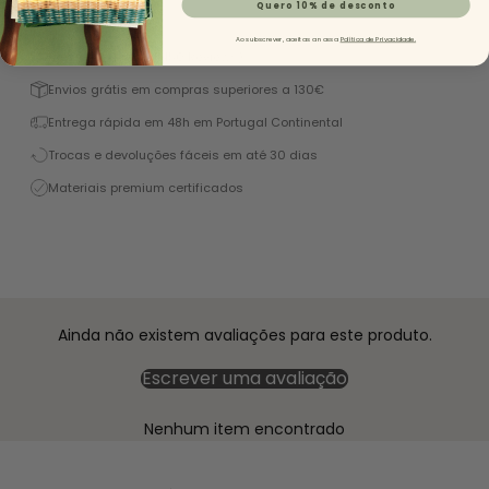
Quero 10% de desconto
Descrição
Ao subscrever, aceitas a nossa
Política de Privacidade.
Excelente 4,9/5 (+1450 Reviews)
Envios grátis em compras superiores a 130€
Entrega rápida em 48h em Portugal Continental
Trocas e devoluções fáceis em até 30 dias
Materiais premium certificados
Ainda não existem avaliações para este produto.
Escrever uma avaliação
Nenhum item encontrado