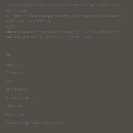
O nosso compromisso é inspirar o teu caminho. Cada passo escreve
uma história.
Our commitment is to inspire your way. Each step creates your history.
Proudly created in Portugal
LOJAS
Zilian Lisboa
Av. António Augusto de Aguiar, 29D. 1050-251 Lisboa
Zilian Chiado
Rua Garrett, 112 a 118. 1200-205 Lisboa
Info
About us
Contactos
FAQs
KLARNA FAQ'S
Guia de tamanho
Shoe Care
Expedições
Formulário de Trocas e Devoluções