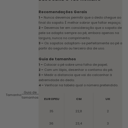
Recomendações Gerais
1 –
Nunca devemos permitir que o dedo chegue ao
final do sapato. É melhor sobrar que faltar espaço;
2 –
Devemos ter em consideração que o sapato de
pele se adapta sempre ao pé, embora apenas na
largura, nunca no comprimento;
3 –
Os sapatos adaptam-se perfeitamente ao pé a
partir do segundo ou terceiro dia de uso.
Guia de tamanhos
1 –
Colocar o pé sobre uma folha de papel;
2 –
Com um lápis, desenhar o contorno do pé;
3 –
Medir a distancia que vai do calcanhar à
extremidade do dedo;
4 –
Verificar na tabela qual o número pretendido.
Guia de
Tamanho:
tamanhos
EUROPEU
CM
UK
35
22,8
2
36
23,4
3