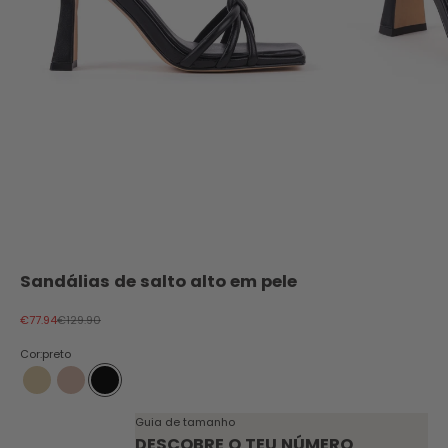
Sandálias de salto alto em pele
Preço promocional
Preço normal
€77.94
€129.90
Cor:
preto
champanhe
nude
preto
Guia de tamanho
DESCOBRE O TEU NÚMERO