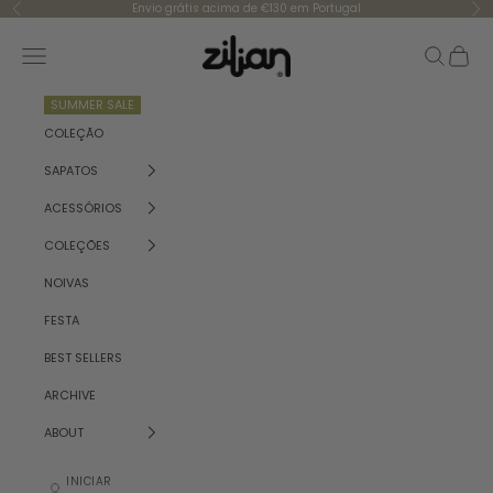
Saltar para o conteúdo
Envio grátis acima de €130 em Portugal
Anterior
Se
Zilian
Menu
Pesquisar
Carrinh
SUMMER SALE
COLEÇÃO
SAPATOS
ACESSÓRIOS
COLEÇÕES
NOIVAS
FESTA
BEST SELLERS
ARCHIVE
ABOUT
INICIAR