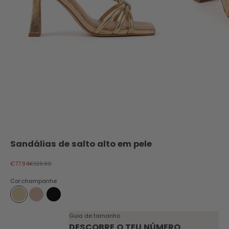
Sandálias de salto alto em pele
Preço promocional
Preço normal
€77.94
€129.90
Cor:
champanhe
champanhe
nude
preto
Guia de tamanho
DESCOBRE O TEU NÚMERO