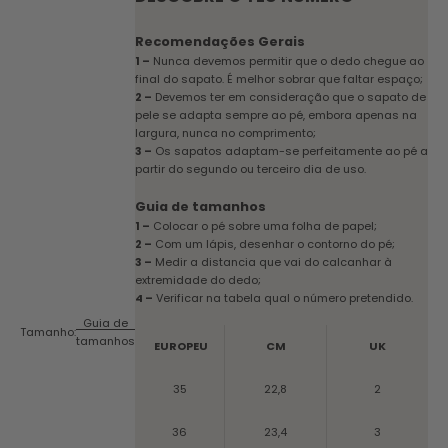
Recomendações Gerais
1 –
Nunca devemos permitir que o dedo chegue ao
final do sapato. É melhor sobrar que faltar espaço;
2 –
Devemos ter em consideração que o sapato de
pele se adapta sempre ao pé, embora apenas na
largura, nunca no comprimento;
3 –
Os sapatos adaptam-se perfeitamente ao pé a
partir do segundo ou terceiro dia de uso.
Guia de tamanhos
1 –
Colocar o pé sobre uma folha de papel;
2 –
Com um lápis, desenhar o contorno do pé;
3 –
Medir a distancia que vai do calcanhar à
extremidade do dedo;
4 –
Verificar na tabela qual o número pretendido.
Guia de
Tamanho:
tamanhos
EUROPEU
CM
UK
35
22,8
2
36
23,4
3