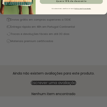
Quero 10% de desconto
Descrição
Ao subscrever, aceitas a nossa
Política de Privacidade.
Excelente 4,9/5 (+1450 Reviews)
Envios grátis em compras superiores a 130€
Entrega rápida em 48h em Portugal Continental
Trocas e devoluções fáceis em até 30 dias
Materiais premium certificados
Ainda não existem avaliações para este produto.
Escrever uma avaliação
Nenhum item encontrado