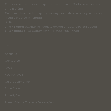
O nosso compromisso é inspirar o teu caminho. Cada passo escreve
uma história.
Our commitment is to inspire your way. Each step creates your history.
Proudly created in Portugal
LOJAS
Zilian Lisboa
Av. António Augusto de Aguiar, 29D. 1050-251 Lisboa
Zilian Chiado
Rua Garrett, 112 a 118. 1200-205 Lisboa
Info
About us
Contactos
FAQs
KLARNA FAQ'S
Guia de tamanho
Shoe Care
Expedições
Formulário de Trocas e Devoluções