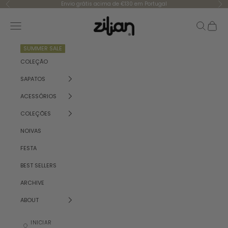
Saltar para o conteúdo
Envio grátis acima de €130 em Portugal
Anterior
Se
Zilian
Menu
Pesquisar
Carrinh
SUMMER SALE
COLEÇÃO
SAPATOS
ACESSÓRIOS
COLEÇÕES
NOIVAS
FESTA
BEST SELLERS
ARCHIVE
ABOUT
INICIAR