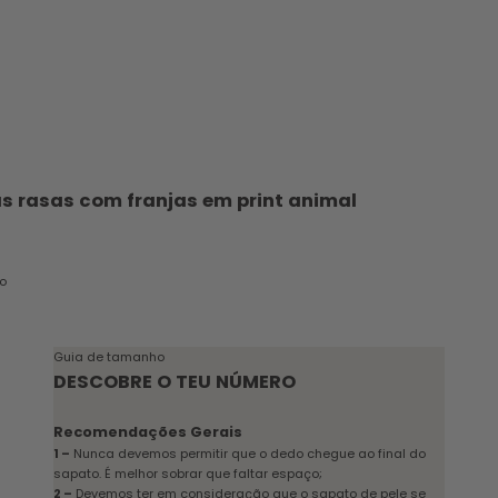
s rasas com franjas em print animal
cional
o
o
Guia de tamanho
DESCOBRE O TEU NÚMERO
Recomendações Gerais
1 –
Nunca devemos permitir que o dedo chegue ao final do
sapato. É melhor sobrar que faltar espaço;
2 –
Devemos ter em consideração que o sapato de pele se