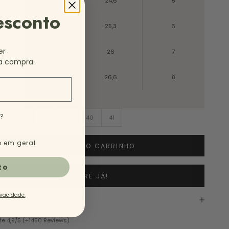
38
24,6
5
esconto
39
25,3
6
er
40
26
7
a compra.
41
26,6
8
e?
6
37
38
39
40
41
 em geral
ADICIONAR AO CARRINHO
to
COMPRE JÁ!
ivacidade.
te 4,9/5 (+1450 Reviews)