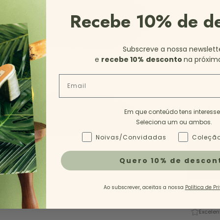
Recebe 10% de d
Subscreve a nossa newslett
e
recebe 10%
desconto
na próxim
Email
Em que conteúdo tens interess
35
3
Seleciona um ou ambos.
Tipo de Conteúdo - NL
Noivas/Convidadas
Coleção
Quero 10% de descon
Ao subscrever, aceitas a nossa
Política de Pr
Descrição
Excelen