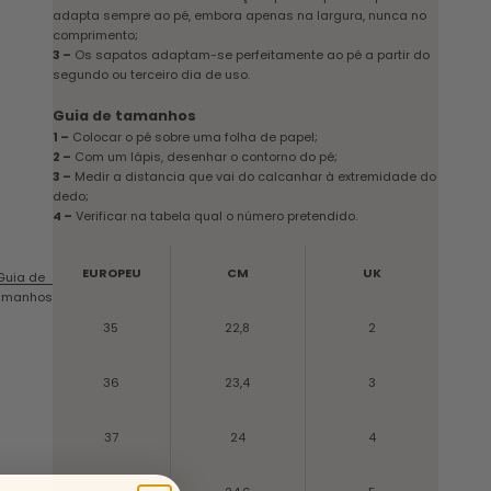
adapta sempre ao pé, embora apenas na largura, nunca no
comprimento;
3 –
Os sapatos adaptam-se perfeitamente ao pé a partir do
segundo ou terceiro dia de uso.
Guia de tamanhos
1 –
Colocar o pé sobre uma folha de papel;
2 –
Com um lápis, desenhar o contorno do pé;
3 –
Medir a distancia que vai do calcanhar à extremidade do
dedo;
4 –
Verificar na tabela qual o número pretendido.
EUROPEU
CM
UK
Guia de
amanhos
35
22,8
2
36
23,4
3
37
24
4