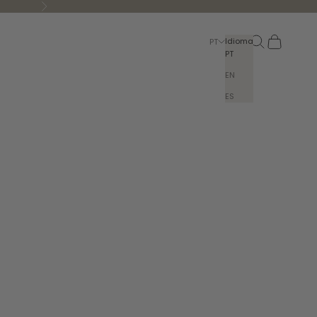
Seguinte
Pesquisar
Carrinho
Idioma
PT
PT
EN
ES