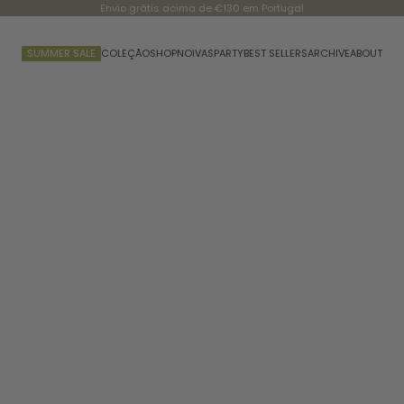
Envio grátis acima de €130 em Portugal
SUMMER SALE
COLEÇÃO
SHOP
NOIVAS
PARTY
BEST SELLERS
ARCHIVE
ABOUT