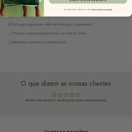
Excelente 4,9/5 (+1450 Reviews)
Ao subscrever, aceitas a nossa
Política de Privacidade.
Envios grátis em compras superiores a 130€
Entrega rápida em 48h em Portugal Continental
Trocas e devoluções fáceis em até 30 dias
Materiais premium certificados
O que dizem as nossas clientes
Ainda não existem avaliações para este produto.