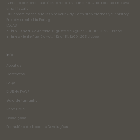
O nosso compromisso é inspirar o teu caminho. Cada passo escreve
uma história.
Our commitment is to inspire your way. Each step creates your history.
Proudly created in Portugal
LOJAS
Zilian Lisboa
Av. António Augusto de Aguiar, 29D. 1050-251 Lisboa
Zilian Chiado
Rua Garrett, 112 a 118. 1200-205 Lisboa
Info
About us
Contactos
FAQs
KLARNA FAQ'S
Guia de tamanho
Shoe Care
Expedições
Formulário de Trocas e Devoluções