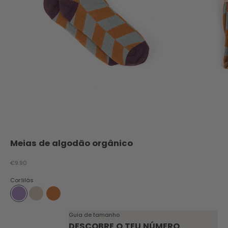
Meias de algodão orgânico
Preço promocional
€9.90
Cor:
lilás
lilás
bege
laranja
Guia de tamanho
DESCOBRE O TEU NÚMERO