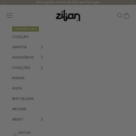
Saltar para o conteúdo
Envio grátis acima de €130 em Portugal
Anterior
Se
Zilian
Menu
Pesquisar
Carrinh
SUMMER SALE
COLEÇÃO
SAPATOS
ACESSÓRIOS
COLEÇÕES
NOIVAS
FESTA
BEST SELLERS
ARCHIVE
ABOUT
INICIAR