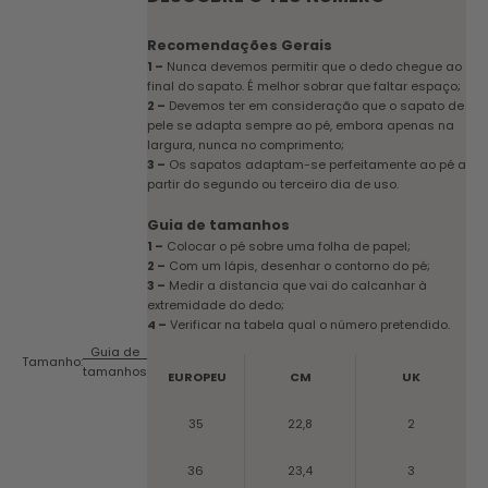
Recomendações Gerais
1 –
Nunca devemos permitir que o dedo chegue ao
final do sapato. É melhor sobrar que faltar espaço;
2 –
Devemos ter em consideração que o sapato de
pele se adapta sempre ao pé, embora apenas na
largura, nunca no comprimento;
3 –
Os sapatos adaptam-se perfeitamente ao pé a
partir do segundo ou terceiro dia de uso.
Guia de tamanhos
1 –
Colocar o pé sobre uma folha de papel;
2 –
Com um lápis, desenhar o contorno do pé;
3 –
Medir a distancia que vai do calcanhar à
extremidade do dedo;
4 –
Verificar na tabela qual o número pretendido.
Guia de
Tamanho:
tamanhos
EUROPEU
CM
UK
35
22,8
2
36
23,4
3