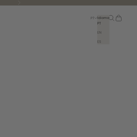
Seguinte
Pesquisar
Carrinho
Idioma
PT
PT
EN
ES