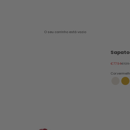
O seu carrinho está vazio
Sapato
Preço promo
Preço
€77.94
€129
Cor:
vermel
off white
am