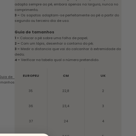
adapta sempre ao pé, embora apenas na largura, nunca no
comprimento;
3 –
Os sapatos adaptam-se perfeitamente ao pé a partir do
segundo ou terceiro dia de uso.
Guia de tamanhos
1 –
Colocar o pé sobre uma folha de papel;
2 –
Com um lápis, desenhar o contorno do pé;
3 –
Medir a distancia que vai do calcanhar à extremidade do
dedo;
4 –
Verificar na tabela qual o número pretendido.
EUROPEU
CM
UK
Guia de
amanhos
35
22,8
2
36
23,4
3
37
24
4