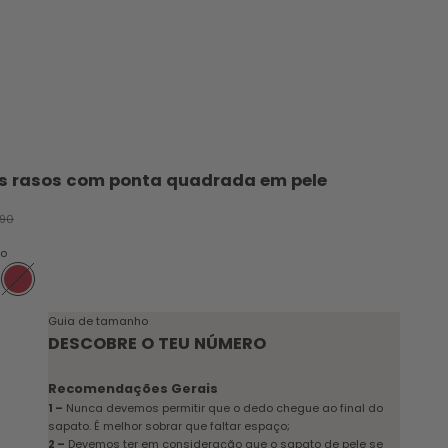
s rasos com ponta quadrada em pele
cional
 normal
.90
ho
arelo
vermelho
Guia de tamanho
DESCOBRE O TEU NÚMERO
Recomendações Gerais
1 –
Nunca devemos permitir que o dedo chegue ao final do
sapato. É melhor sobrar que faltar espaço;
2 –
Devemos ter em consideração que o sapato de pele se