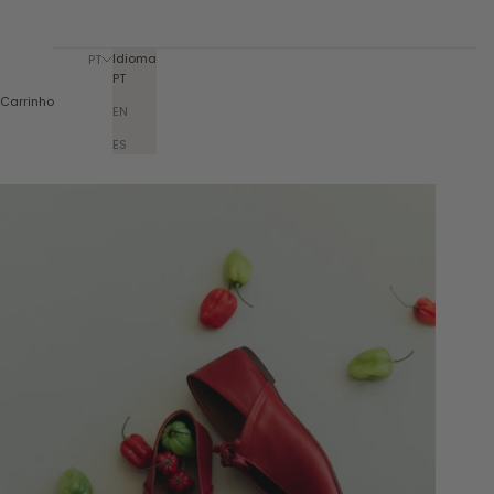
Idioma
PT
PT
Carrinho
EN
ES