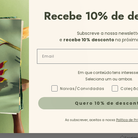
Recebe 10% de d
Subscreve a nossa newslett
e
recebe 10%
desconto
na próxim
Email
35
3
Em que conteúdo tens interess
Seleciona um ou ambos.
Tipo de Conteúdo - NL
Noivas/Convidadas
Coleção
Quero 10% de descon
Ao subscrever, aceitas a nossa
Política de Pr
Descrição
Excelen