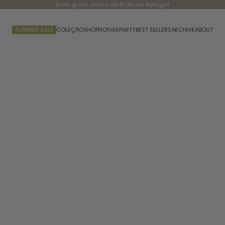
Envio grátis acima de €130 em Portugal
SUMMER SALE
COLEÇÃO
SHOP
NOIVAS
PARTY
BEST SELLERS
ARCHIVE
ABOUT