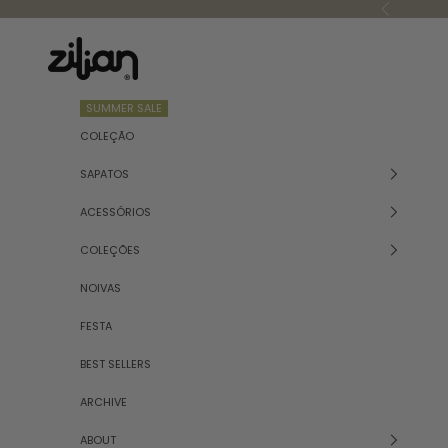
Saltar para o conteúdo
Anterior
Zilian
SUMMER SALE
COLEÇÃO
SAPATOS
ACESSÓRIOS
COLEÇÕES
NOIVAS
FESTA
BEST SELLERS
ARCHIVE
ABOUT