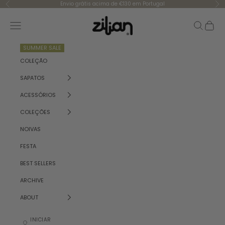
Saltar para o conteúdo
Envio grátis acima de €130 em Portugal
Anterior
Se
Zilian
Menu
Pesquisar
Carrinh
SUMMER SALE
COLEÇÃO
SAPATOS
ACESSÓRIOS
COLEÇÕES
NOIVAS
FESTA
BEST SELLERS
ARCHIVE
ABOUT
INICIAR