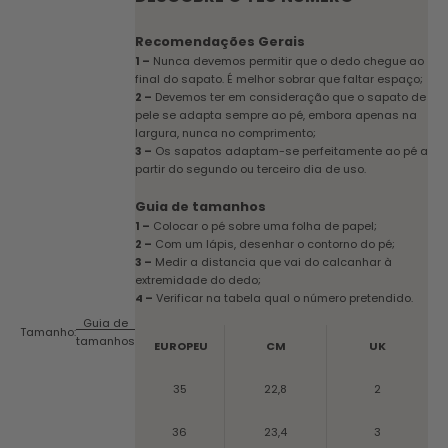
Recomendações Gerais
1 –
Nunca devemos permitir que o dedo chegue ao
final do sapato. É melhor sobrar que faltar espaço;
2 –
Devemos ter em consideração que o sapato de
pele se adapta sempre ao pé, embora apenas na
largura, nunca no comprimento;
3 –
Os sapatos adaptam-se perfeitamente ao pé a
partir do segundo ou terceiro dia de uso.
Guia de tamanhos
1 –
Colocar o pé sobre uma folha de papel;
2 –
Com um lápis, desenhar o contorno do pé;
3 –
Medir a distancia que vai do calcanhar à
extremidade do dedo;
4 –
Verificar na tabela qual o número pretendido.
Guia de
Tamanho:
tamanhos
EUROPEU
CM
UK
35
22,8
2
36
23,4
3