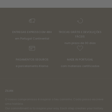
ENTREGAS EXPRESSO EM 48H
TROCAS GRÁTIS E DEVOLUÇÕES
FÁCEIS
em Portugal Continental
num prazo de 30 dias
PAGAMENTOS SEGUROS
MADE IN PORTUGAL
e parcelamento Klarna
com materiais certificados
ZILIAN
O nosso compromisso é inspirar o teu caminho. Cada passo escreve
uma história.
Our commitment is to inspire your way. Each step creates your history.