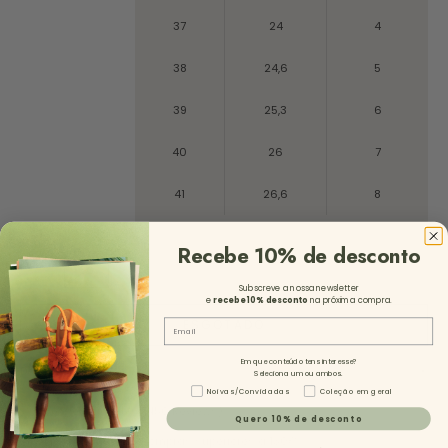
37
24
4
38
24,6
5
39
25,3
6
40
26
7
41
26,6
8
Recebe 10% de desconto
35
36
37
38
39
40
41
Subscreve a nossa newsletter
e
recebe 10%
desconto
na próxima compra.
Email
ESGOTADO
Em que conteúdo tens interesse?
Descrição
Seleciona um ou ambos.
Tipo de Conteúdo - NL
Noivas/Convidadas
Coleção em geral
Excelente 4,9/5 (+1450 Reviews)
Quero 10% de desconto
Envios grátis em compras superiores a 130€