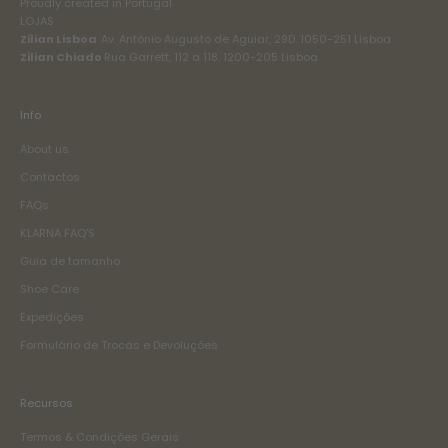
Proudly created in Portugal
LOJAS
Zilian Lisboa
Av. António Augusto de Aguiar, 29D. 1050-251 Lisboa
Zilian Chiado
Rua Garrett, 112 a 118. 1200-205 Lisboa
Info
About us
Contactos
FAQs
KLARNA FAQ'S
Guia de tamanho
Shoe Care
Expedições
Formulário de Trocas e Devoluções
Recursos
Termos & Condições Gerais