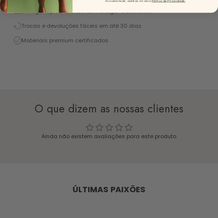
Ao subscrever, aceitas a nossa
Política de Privacidade.
Entrega rápida em 48h em Portugal Continental
Trocas e devoluções fáceis em até 30 dias
Materiais premium certificados
O que dizem as nossas clientes
Ainda não existem avaliações para este produto.
ÚLTIMAS PAIXÕES