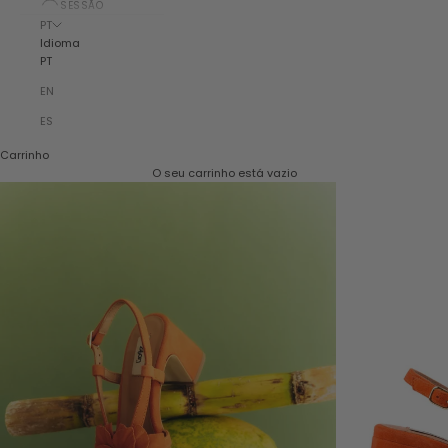
SESSÃO
PT
Idioma
PT
EN
ES
Carrinho
O seu carrinho está vazio