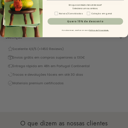
Em que conteúdo tens interesse?
Seleciona um ou ambos.
Tipo de Conteúdo - NL
Noivas/Convidadas
Coleção em geral
Quero 10% de desconto
Ao subscrever, aceitas a nossa
Política de Privacidade.
Descrição
Excelente 4,9/5 (+1450 Reviews)
Envios grátis em compras superiores a 130€
Entrega rápida em 48h em Portugal Continental
Trocas e devoluções fáceis em até 30 dias
Materiais premium certificados
O que dizem as nossas clientes