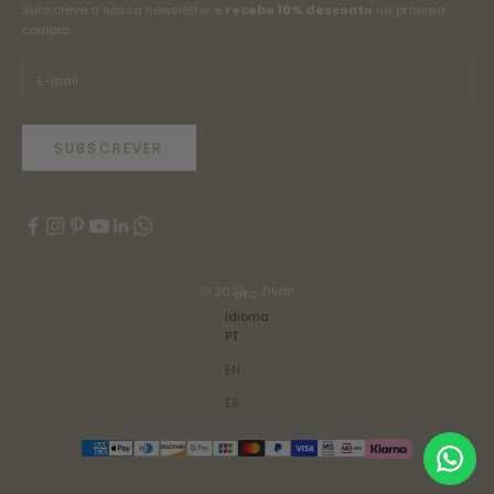
Subscreve a nossa newsletter e
recebe 10% desconto
na próxima
compra.
SUBSCREVER
© 2026 - Zilian
PT
Idioma
PT
EN
ES