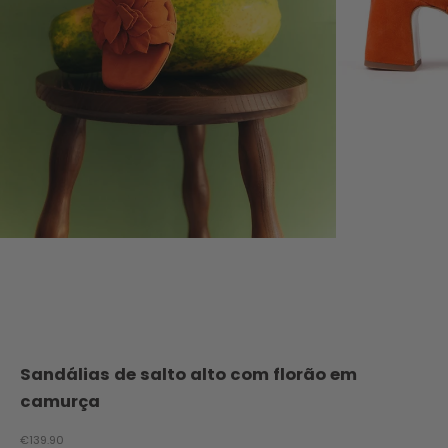
Sandálias de salto alto com florão em
camurça
Preço promocional
€139.90