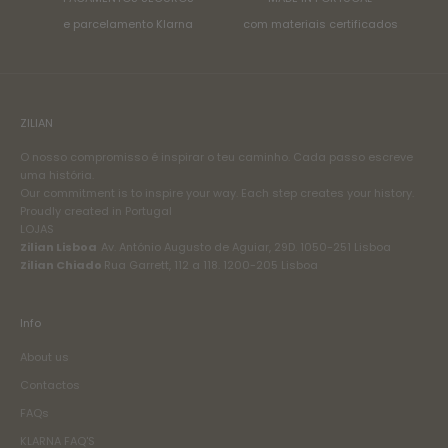
e parcelamento Klarna
com materiais certificados
ZILIAN
O nosso compromisso é inspirar o teu caminho. Cada passo escreve
uma história.
Our commitment is to inspire your way. Each step creates your history.
Proudly created in Portugal
LOJAS
Zilian Lisboa
Av. António Augusto de Aguiar, 29D. 1050-251 Lisboa
Zilian Chiado
Rua Garrett, 112 a 118. 1200-205 Lisboa
Info
About us
Contactos
FAQs
KLARNA FAQ'S