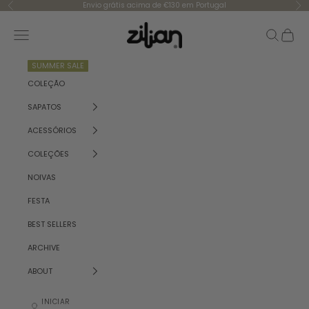
Saltar para o conteúdo
Envio grátis acima de €130 em Portugal
Anterior
Se
Zilian
Menu
Pesquisar
Carrinh
SUMMER SALE
COLEÇÃO
SAPATOS
ACESSÓRIOS
COLEÇÕES
NOIVAS
FESTA
BEST SELLERS
ARCHIVE
ABOUT
INICIAR