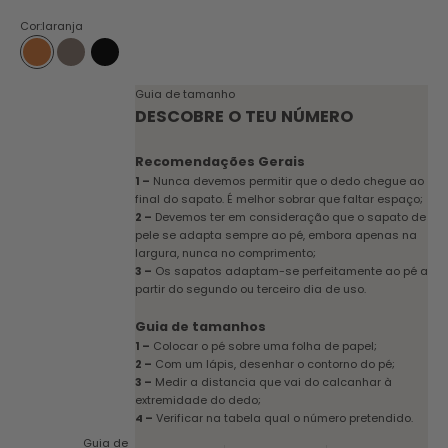
Cor:
laranja
laranja
toupeira
preto
Guia de tamanho
DESCOBRE O TEU NÚMERO
Recomendações Gerais
1 –
Nunca devemos permitir que o dedo chegue ao
final do sapato. É melhor sobrar que faltar espaço;
2 –
Devemos ter em consideração que o sapato de
pele se adapta sempre ao pé, embora apenas na
largura, nunca no comprimento;
3 –
Os sapatos adaptam-se perfeitamente ao pé a
partir do segundo ou terceiro dia de uso.
Guia de tamanhos
1 –
Colocar o pé sobre uma folha de papel;
2 –
Com um lápis, desenhar o contorno do pé;
3 –
Medir a distancia que vai do calcanhar à
extremidade do dedo;
4 –
Verificar na tabela qual o número pretendido.
Guia de