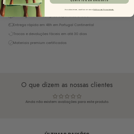
Excelente 4,9/5 (+1450 Reviews)
Ao subscrever, aceitas a nossa
Política de Privacidade.
Envios grátis em compras superiores a 130€
Entrega rápida em 48h em Portugal Continental
Trocas e devoluções fáceis em até 30 dias
Materiais premium certificados
O que dizem as nossas clientes
Ainda não existem avaliações para este produto.