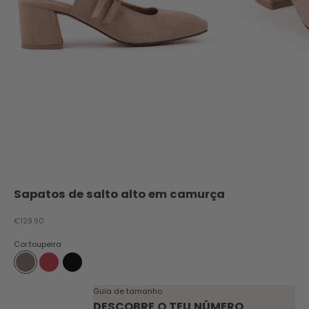
Sapatos de salto alto em camurça
Preço promocional
€129.90
Cor:
toupeira
toupeira
vermelho
preto
Guia de tamanho
DESCOBRE O TEU NÚMERO