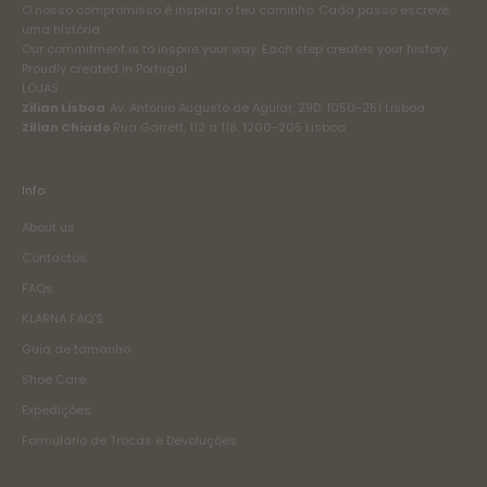
O nosso compromisso é inspirar o teu caminho. Cada passo escreve
uma história.
Our commitment is to inspire your way. Each step creates your history.
Proudly created in Portugal
LOJAS
Zilian Lisboa
Av. António Augusto de Aguiar, 29D. 1050-251 Lisboa
Zilian Chiado
Rua Garrett, 112 a 118. 1200-205 Lisboa
Info
About us
Contactos
FAQs
KLARNA FAQ'S
Guia de tamanho
Shoe Care
Expedições
Formulário de Trocas e Devoluções