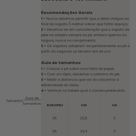
Recomendações Gerais
1 –
Nunca devemos permitir que o dedo chegue ao
final do sapato. É melhor sobrar que faltar espaço;
2 –
Devemos ter em consideração que o sapato de
pele se adapta sempre ao pé, embora apenas na
largura, nunca no comprimento;
3 –
Os sapatos adaptam-se perfeitamente ao pé a
partir do segundo ou terceiro dia de uso.
Guia de tamanhos
1 –
Colocar o pé sobre uma folha de papel;
2 –
Com um lápis, desenhar o contorno do pé;
3 –
Medir a distancia que vai do calcanhar à
extremidade do dedo;
4 –
Verificar na tabela qual o número pretendido.
Guia de
Tamanho:
tamanhos
EUROPEU
CM
UK
35
22,8
2
36
23,4
3