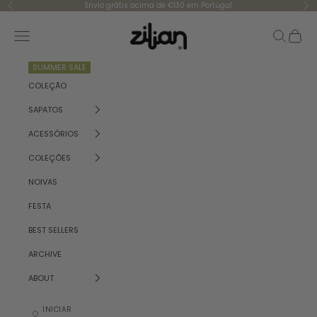
Saltar para o conteúdo
Envio grátis acima de €130 em Portugal
Anterior
Se
Zilian
Menu
Pesquisar
Carrinh
SUMMER SALE
COLEÇÃO
SAPATOS
ACESSÓRIOS
COLEÇÕES
NOIVAS
FESTA
BEST SELLERS
ARCHIVE
ABOUT
INICIAR