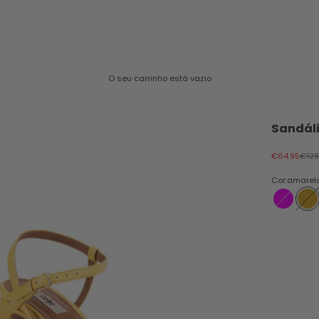
O seu carrinho está vazio
Sandál
Preço promo
Preç
€64.95
€129
Cor:
amarel
fuschia
am