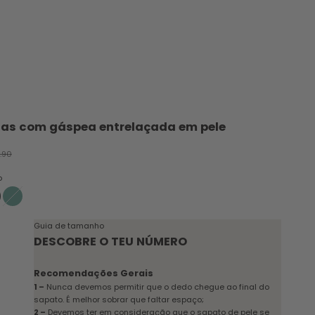
ias com gáspea entrelaçada em pele
cional
o normal
.90
o
arelo
verde água
Guia de tamanho
DESCOBRE O TEU NÚMERO
Recomendações Gerais
1 –
Nunca devemos permitir que o dedo chegue ao final do
sapato. É melhor sobrar que faltar espaço;
2 –
Devemos ter em consideração que o sapato de pele se