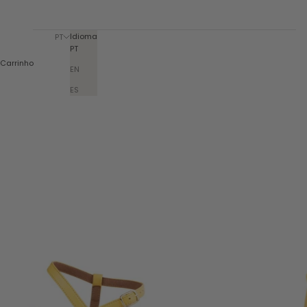
Idioma
PT
PT
Carrinho
EN
ES