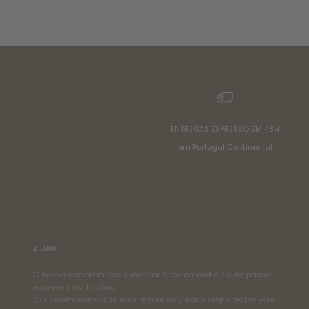
ENTREGAS EXPRESSO EM 48H
em Portugal Continental
ZILIAN
O nosso compromisso é inspirar o teu caminho. Cada passo
escreve uma história.
Our commitment is to inspire your way. Each step creates your