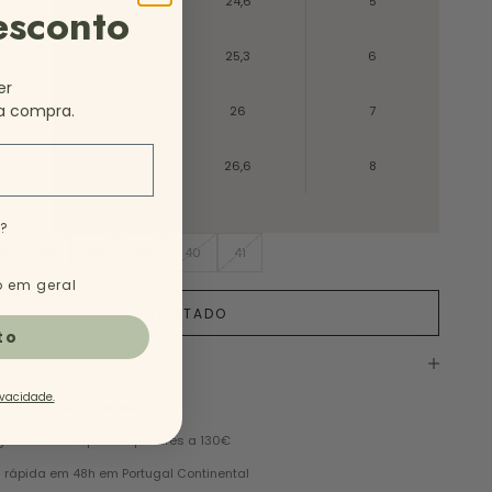
38
24,6
5
esconto
39
25,3
6
er
a compra.
40
26
7
41
26,6
8
e?
6
37
38
39
40
41
 em geral
ESGOTADO
to
ivacidade.
te 4,9/5 (+1450 Reviews)
grátis em compras superiores a 130€
 rápida em 48h em Portugal Continental