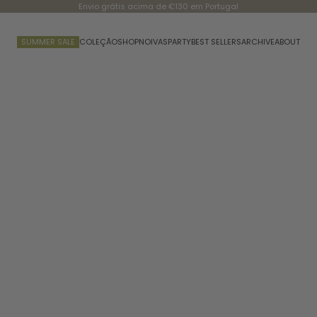
Envio grátis acima de €130 em Portugal
SUMMER SALE
COLEÇÃO
SHOP
NOIVAS
PARTY
BEST SELLERS
ARCHIVE
ABOUT