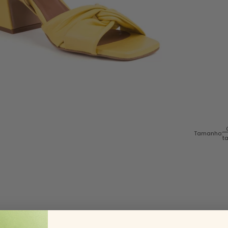
Tamanho:
t