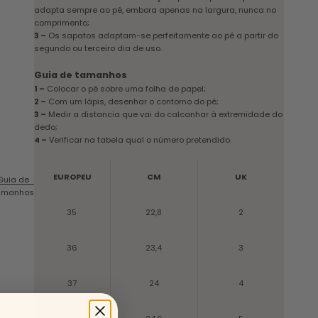
adapta sempre ao pé, embora apenas na largura, nunca no
comprimento;
3 –
Os sapatos adaptam-se perfeitamente ao pé a partir do
segundo ou terceiro dia de uso.
Guia de tamanhos
1 –
Colocar o pé sobre uma folha de papel;
2 –
Com um lápis, desenhar o contorno do pé;
3 –
Medir a distancia que vai do calcanhar à extremidade do
dedo;
4 –
Verificar na tabela qual o número pretendido.
EUROPEU
CM
UK
Guia de
amanhos
35
22,8
2
36
23,4
3
37
24
4