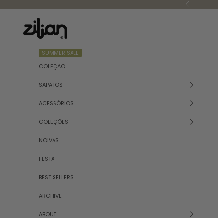
Saltar para o conteúdo
Anterior
Zilian
SUMMER SALE
COLEÇÃO
SAPATOS
ACESSÓRIOS
COLEÇÕES
NOIVAS
FESTA
BEST SELLERS
ARCHIVE
ABOUT