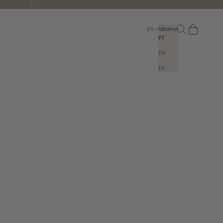
Seguinte
Pesquisar
Carrinho
Idioma
PT
PT
EN
ES