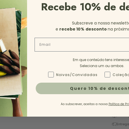
Recebe 10% de d
Subscreve a nossa newslett
e
recebe 10%
desconto
na próxim
Email
Em que conteúdo tens interess
Seleciona um ou ambos.
35
3
Tipo de Conteúdo - NL
Noivas/Convidadas
Coleção
Quero 10% de descon
Descrição
Ao subscrever, aceitas a nossa
Política de Pr
Excelen
Envios 
Entrega