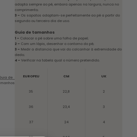
adapta sempre ao pé, embora apenas na largura, nunca no
comprimento;
3 –
Os sapatos adaptam-se perfeitamente ao pé a partir do
segundo ou terceiro dia de uso.
Guia de tamanhos
1 –
Colocar o pé sobre uma folha de papel;
2 –
Com um lápis, desenhar o contorno do pé;
3 –
Medir a distancia que vai do calcanhar à extremidade do
dedo;
4 –
Verificar na tabela qual o número pretendido.
EUROPEU
CM
UK
Guia de
amanhos
35
22,8
2
36
23,4
3
37
24
4