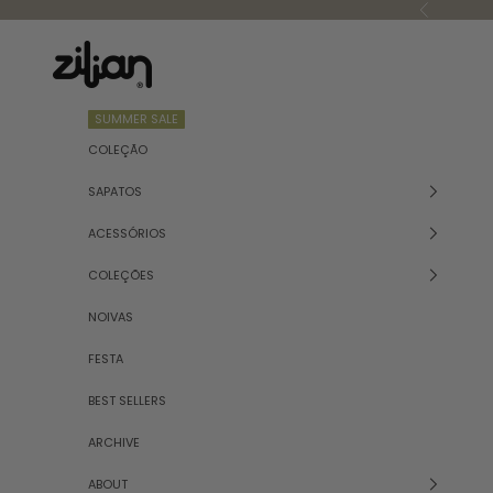
Saltar para o conteúdo
Anterior
Zilian
SUMMER SALE
COLEÇÃO
SAPATOS
ACESSÓRIOS
COLEÇÕES
NOIVAS
FESTA
BEST SELLERS
ARCHIVE
ABOUT