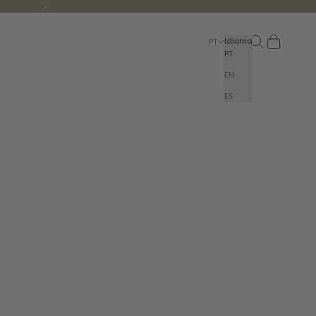
Seguinte
Pesquisar
Carrinho
Idioma
PT
PT
EN
ES