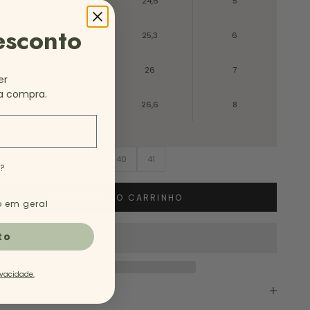
38
24,6
5
esconto
39
25,3
6
40
26
7
er
a compra.
41
26,6
8
6
37
38
39
40
41
e?
ADICIONAR AO CARRINHO
 em geral
to
ivacidade.