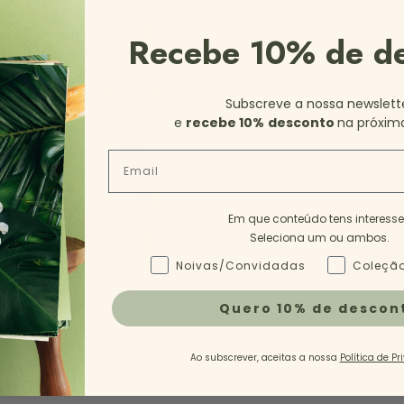
Recebe 10% de d
Subscreve a nossa newslett
e
recebe 10%
desconto
na próxim
Email
35
3
Em que conteúdo tens interess
Seleciona um ou ambos.
Tipo de Conteúdo - NL
Noivas/Convidadas
Coleção
Quero 10% de descon
Ao subscrever, aceitas a nossa
Política de Pr
Descrição