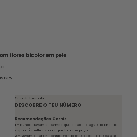
om flores bicolor em pele
cional
 normal
.90
o ruivo
stanho ruivo
Guia de tamanho
DESCOBRE O TEU NÚMERO
Recomendações Gerais
1 –
Nunca devemos permitir que o dedo chegue ao final do
sapato. É melhor sobrar que faltar espaço;
2 –
Devemos ter em consideração que o sapato de pele se