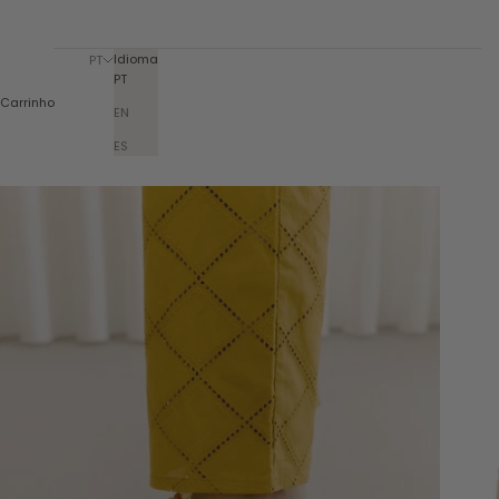
Idioma
PT
PT
Carrinho
EN
ES