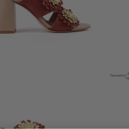
Tamanho:
t