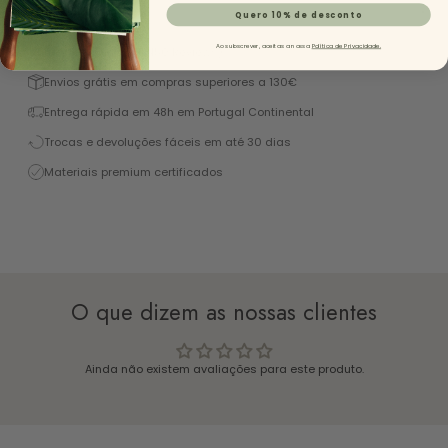
Descrição
Quero 10% de desconto
Ao subscrever, aceitas a nossa
Política de Privacidade.
Excelente 4,9/5 (+1450 Reviews)
Envios grátis em compras superiores a 130€
Entrega rápida em 48h em Portugal Continental
Trocas e devoluções fáceis em até 30 dias
Materiais premium certificados
O que dizem as nossas clientes
Ainda não existem avaliações para este produto.