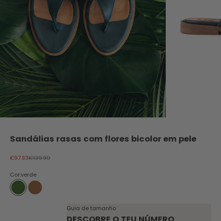
Sandálias rasas com flores bicolor em pele
Preço promocional
Preço normal
€97.93
€139.90
Cor:
verde
verde
castanho ruivo
Guia de tamanho
DESCOBRE O TEU NÚMERO