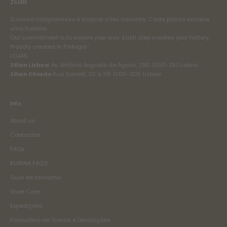
ZILIAN
O nosso compromisso é inspirar o teu caminho. Cada passo escreve
uma história.
Our commitment is to inspire your way. Each step creates your history.
Proudly created in Portugal
LOJAS
Zilian Lisboa
Av. António Augusto de Aguiar, 29D. 1050-251 Lisboa
Zilian Chiado
Rua Garrett, 112 a 118. 1200-205 Lisboa
Info
About us
Contactos
FAQs
KLARNA FAQ'S
Guia de tamanho
Shoe Care
Expedições
Formulário de Trocas e Devoluções