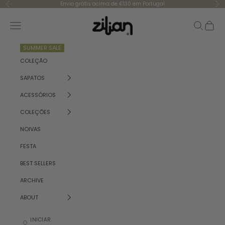
Saltar para o conteúdo
Envio grátis acima de €130 em Portugal
Anterior
Se
Zilian
Menu
Pesquisar
Carrinh
SUMMER SALE
COLEÇÃO
SAPATOS
ACESSÓRIOS
COLEÇÕES
NOIVAS
FESTA
BEST SELLERS
ARCHIVE
ABOUT
INICIAR