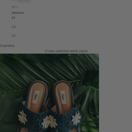
SESSÃO
PT
Idioma
PT
EN
ES
Carrinho
O seu carrinho está vazio