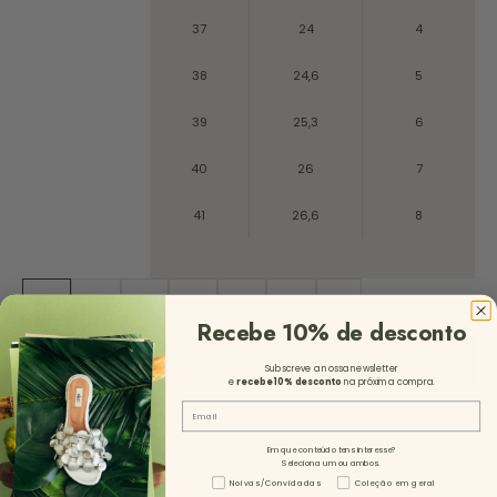
37
24
4
38
24,6
5
39
25,3
6
40
26
7
41
26,6
8
35
36
37
38
39
40
41
Recebe 10% de desconto
ADICIONAR AO CARRINHO
Subscreve a nossa newsletter
e
recebe 10%
desconto
na próxima compra.
Email
Em que conteúdo tens interesse?
Seleciona um ou ambos.
Tipo de Conteúdo - NL
Noivas/Convidadas
Coleção em geral