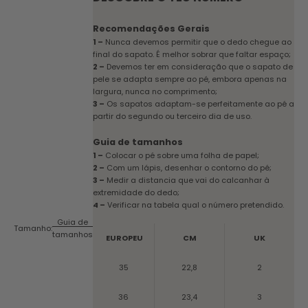
Recomendações Gerais
1 –
Nunca devemos permitir que o dedo chegue ao
final do sapato. É melhor sobrar que faltar espaço;
2 –
Devemos ter em consideração que o sapato de
pele se adapta sempre ao pé, embora apenas na
largura, nunca no comprimento;
3 –
Os sapatos adaptam-se perfeitamente ao pé a
partir do segundo ou terceiro dia de uso.
Guia de tamanhos
1 –
Colocar o pé sobre uma folha de papel;
2 –
Com um lápis, desenhar o contorno do pé;
3 –
Medir a distancia que vai do calcanhar à
extremidade do dedo;
4 –
Verificar na tabela qual o número pretendido.
Guia de
Tamanho:
tamanhos
EUROPEU
CM
UK
35
22,8
2
36
23,4
3