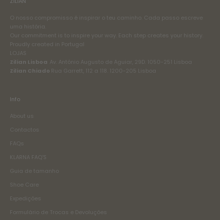
ZILIAN
O nosso compromisso é inspirar o teu caminho. Cada passo escreve
uma história.
Our commitment is to inspire your way. Each step creates your history.
Proudly created in Portugal
LOJAS
Zilian Lisboa
Av. António Augusto de Aguiar, 29D. 1050-251 Lisboa
Zilian Chiado
Rua Garrett, 112 a 118. 1200-205 Lisboa
Info
About us
Contactos
FAQs
KLARNA FAQ'S
Guia de tamanho
Shoe Care
Expedições
Formulário de Trocas e Devoluções