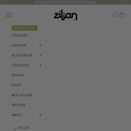
Saltar para o conteúdo
Envio grátis acima de €130 em Portugal
Anterior
Se
Zilian
Menu
Pesquisar
Carrinh
SUMMER SALE
COLEÇÃO
SAPATOS
ACESSÓRIOS
COLEÇÕES
NOIVAS
FESTA
BEST SELLERS
ARCHIVE
ABOUT
INICIAR