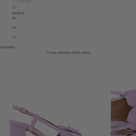
SESSÃO
PT
Idioma
PT
EN
ES
Carrinho
O seu carrinho está vazio