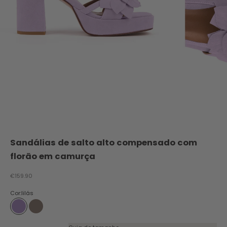
Sandálias de salto alto compensado com
florão em camurça
Preço promocional
€159.90
Cor:
lilás
lilás
toupeira