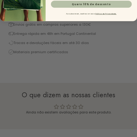
Descrição
Quero 10% de desconto
Ao subscrever, aceitas a nossa
Política de Privacidade.
Excelente 4,9/5 (+1450 Reviews)
Envios grátis em compras superiores a 130€
Entrega rápida em 48h em Portugal Continental
Trocas e devoluções fáceis em até 30 dias
Materiais premium certificados
O que dizem as nossas clientes
Ainda não existem avaliações para este produto.