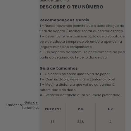
Guia de tamanho
DESCOBRE O TEU NÚMERO
Recomendações Gerais
1 –
Nunca devemos permitir que o dedo chegue ao
final do sapato. É melhor sobrar que faltar espaço;
2 –
Devemos ter em consideração que o sapato de
pele se adapta sempre ao pé, embora apenas na
largura, nunca no comprimento;
3 –
Os sapatos adaptam-se perfeitamente ao pé a
partir do segundo ou terceiro dia de uso.
Guia de tamanhos
1 –
Colocar o pé sobre uma folha de papel;
2 –
Com um lápis, desenhar o contorno do pé;
3 –
Medir a distancia que vai do calcanhar à
extremidade do dedo;
4 –
Verificar na tabela qual o número pretendido.
Guia de
Tamanho:
tamanhos
EUROPEU
CM
UK
35
22,8
2