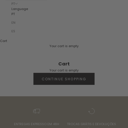
PT
Language
PT
EN
ES
Cart
Your cart is empty
Cart
Your cart is empty
CONTINUE SHOPPING
ENTREGAS EXPRESSO EM 48H
TROCAS GRÁTIS E DEVOLUÇÕES