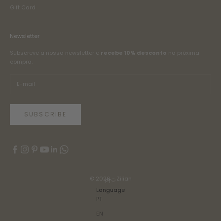
Gift Card
Newsletter
Subscreve a nossa newsletter e
recebe 10% desconto
na próxima
compra.
SUBSCRIBE
© 2026 - Zilian
PT
Language
PT
EN