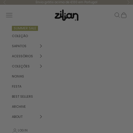
Skip to content
Envio grátis acima de €130 em Portugal
Previous
Ne
Zilian
Navigation menu
Search
Cart
SUMMER SALE
COLEÇÃO
SAPATOS
ACESSÓRIOS
COLEÇÕES
NOIVAS
FESTA
BEST SELLERS
ARCHIVE
ABOUT
LOGIN