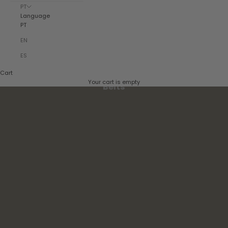
PT
Language
PT
EN
ES
Cart
Your cart is empty
Belts