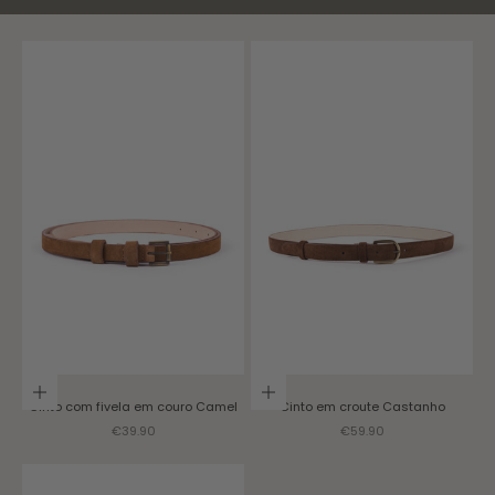
Choose options
Choose options
Cinto com fivela em couro
Camel
Cinto em croute
Castanho
Sale price
Sale price
€39.90
€59.90