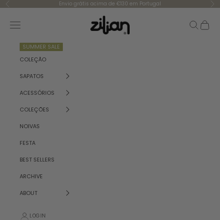
Skip to content
Envio grátis acima de €130 em Portugal
Previous
Ne
Zilian
Navigation menu
Search
Cart
SUMMER SALE
COLEÇÃO
SAPATOS
ACESSÓRIOS
COLEÇÕES
NOIVAS
FESTA
BEST SELLERS
ARCHIVE
ABOUT
LOGIN