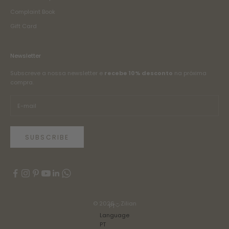
Complaint Book
Gift Card
Newsletter
Subscreve a nossa newsletter e
recebe 10% desconto
na próxima
compra.
SUBSCRIBE
© 2026 - Zilian
PT
Language
PT