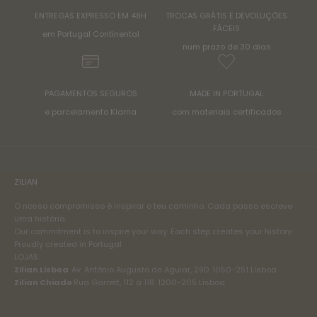
ENTREGAS EXPRESSO EM 48H
TROCAS GRÁTIS E DEVOLUÇÕES
FÁCEIS
em Portugal Continental
num prazo de 30 dias
PAGAMENTOS SEGUROS
MADE IN PORTUGAL
e parcelamento Klarna
com materiais certificados
ZILIAN
O nosso compromisso é inspirar o teu caminho. Cada passo escreve
uma história.
Our commitment is to inspire your way. Each step creates your history.
Proudly created in Portugal
LOJAS
Zilian Lisboa
Av. António Augusto de Aguiar, 29D. 1050-251 Lisboa
Zilian Chiado
Rua Garrett, 112 a 118. 1200-205 Lisboa