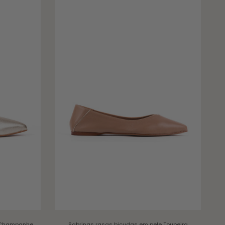
hampanhe
Sabrinas rasas bicudas em pele
Toupeira