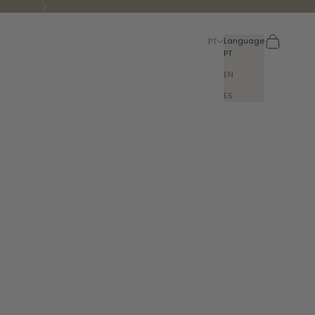
Next
Search
Cart
Language
PT
PT
EN
ES