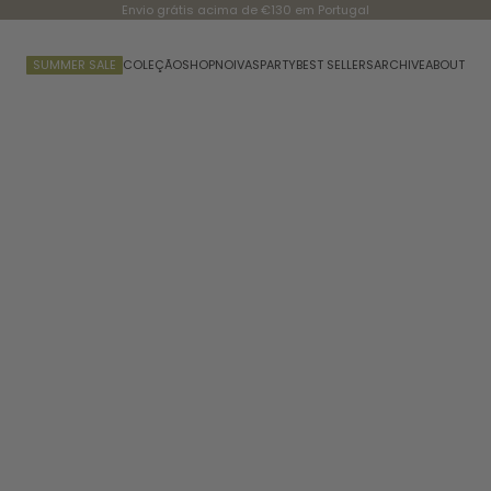
Envio grátis acima de €130 em Portugal
SUMMER SALE
COLEÇÃO
SHOP
NOIVAS
PARTY
BEST SELLERS
ARCHIVE
ABOUT