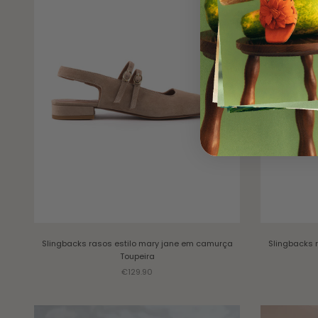
Slingbacks rasos estilo mary jane em camurça
Slingbacks 
Toupeira
Sale price
€129.90