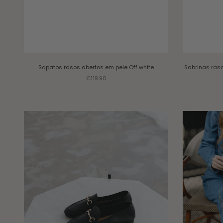
Sapatos rasos abertos em pele
Off white
Sabrinas ras
Sale price
€119.90