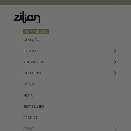
Skip to content
Previous
Zilian
SUMMER SALE
COLEÇÃO
SAPATOS
ACESSÓRIOS
COLEÇÕES
NOIVAS
FESTA
BEST SELLERS
ARCHIVE
ABOUT