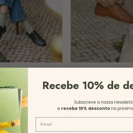
leather shoes with laces
Black
Flat leather shoes with laces
Sale price
Sale price
€119.90
€119.90
Recebe 10% de d
Subscreve a nossa newslett
e
recebe 10%
desconto
na próxim
Email