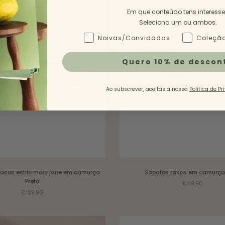
Em que conteúdo tens interess
Seleciona um ou ambos.
Tipo de Conteúdo - NL
Noivas/Convidadas
Coleção
Quero 10% de descon
Ao subscrever, aceitas a nossa
Política de Pr
rasos estilo mary jane em camurça
Sapatos rasos em camurça
Preta
Sale price
€119.90
Sale price
€129.90