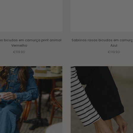
as bicudas em camurça print animal
Sabrinas rasas bicudas em camurça
Vermelho
Azul
Sale price
Sale price
€119.90
€119.90