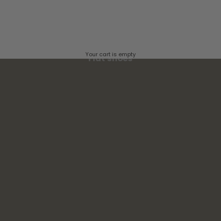
Your cart is empty
Flat shoes