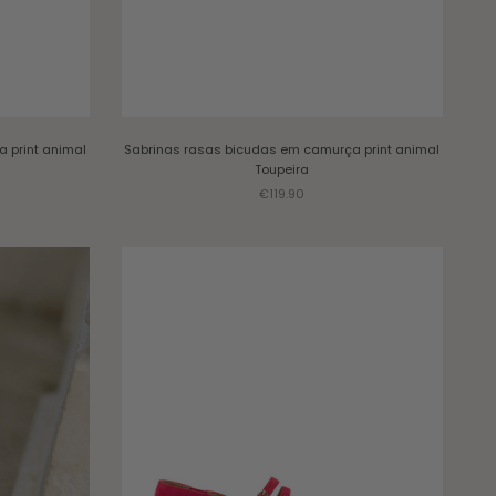
 print animal
Sabrinas rasas bicudas em camurça print animal
Toupeira
Sale price
€119.90