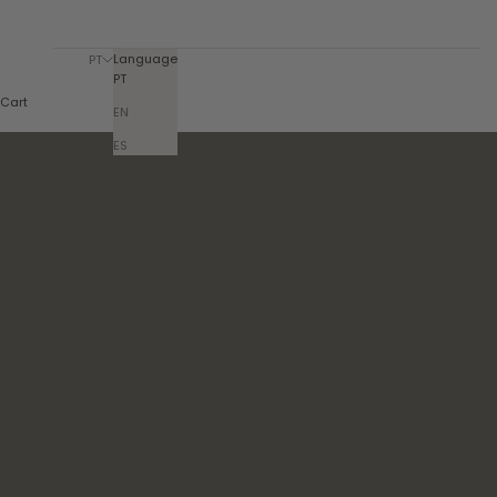
Language
PT
PT
Cart
EN
ES