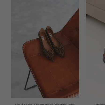
Sabrinas bicudas em croute leopardo
Camel
Sabrina