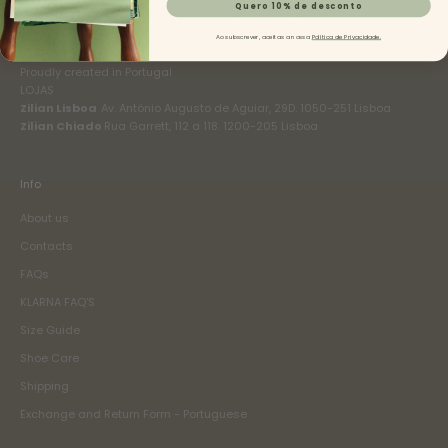
Quero 10% de desconto
O nosso compromisso é inspirar o teu caminho. Cada passo escreve
uma história.
Ao subscrever, aceitas a nossa
Política de Privacidade.
Our commitment is to inspire your way. Each step creates your history.
Proudly created in Portugal
LOJAS
Zilian Lisboa
Av. António Augusto de Aguiar, 29D. 1050-251 Lisboa
Zilian Chiado
Rua Garrett, 112 a 118. 1200-205 Lisboa
Info
About us
Contacts
FAQs
KLARNA FAQ'S
Size Guide
Shoe Care
Shipping
Exchange and Return Form - Portuguese