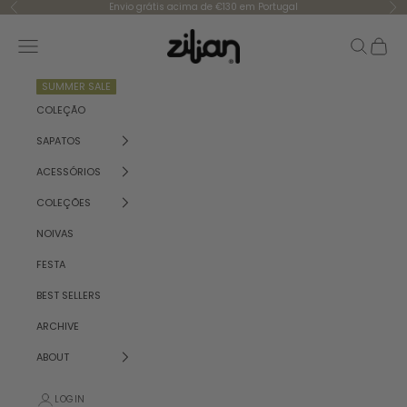
Skip to content
Envio grátis acima de €130 em Portugal
Previous
Ne
Zilian
Navigation menu
Search
Cart
SUMMER SALE
COLEÇÃO
SAPATOS
ACESSÓRIOS
COLEÇÕES
NOIVAS
FESTA
BEST SELLERS
ARCHIVE
ABOUT
LOGIN