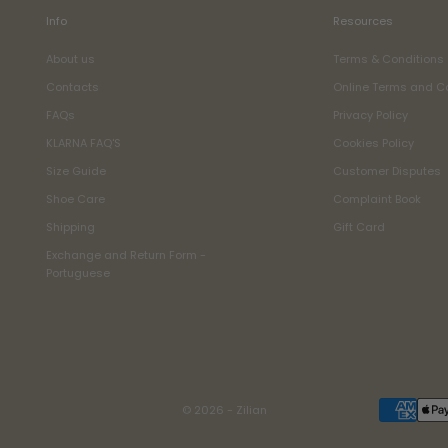
Info
Resources
About us
Terms & Conditions
Contacts
Online Terms and C
FAQs
Privacy Policy
KLARNA FAQ'S
Cookies Policy
Size Guide
Customer Disputes
Shoe Care
Complaint Book
Shipping
Gift Card
Exchange and Return Form -
Portuguese
© 2026 - Zilian