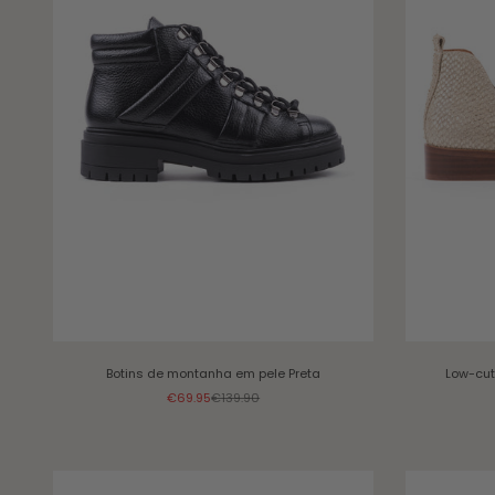
Botins de montanha em pele
Preta
Low-cut 
Sale price
Regular price
€69.95
€139.90