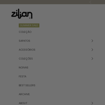
Skip to content
Previous
Zilian
SUMMER SALE
COLEÇÃO
SAPATOS
ACESSÓRIOS
COLEÇÕES
NOIVAS
FESTA
BEST SELLERS
ARCHIVE
ABOUT