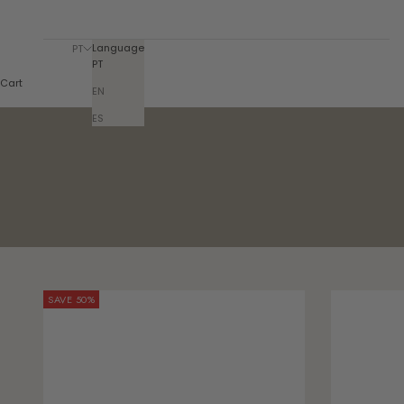
Language
PT
PT
Cart
EN
ES
SAVE 50%