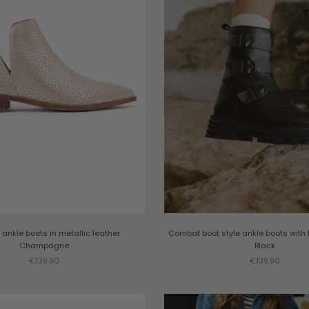
ankle boots in metallic leather
Combat boot style ankle boots with 
Champagne
Black
Sale price
Sale price
€139.90
€139.90