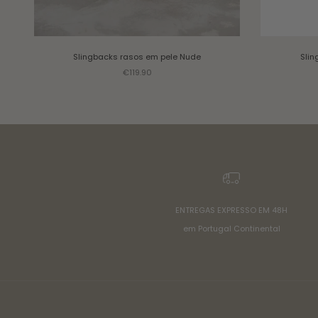
Slingbacks rasos em pele
Nude
Slin
Sale price
€119.90
ENTREGAS EXPRESSO EM 48H
em Portugal Continental