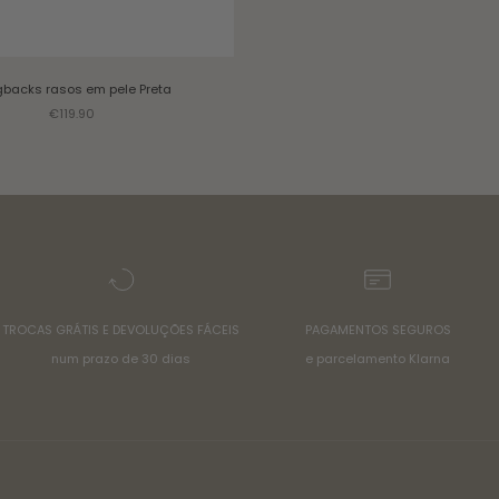
gbacks rasos em pele
Preta
Sale price
€119.90
TROCAS GRÁTIS E DEVOLUÇÕES FÁCEIS
PAGAMENTOS SEGUROS
num prazo de 30 dias
e parcelamento Klarna