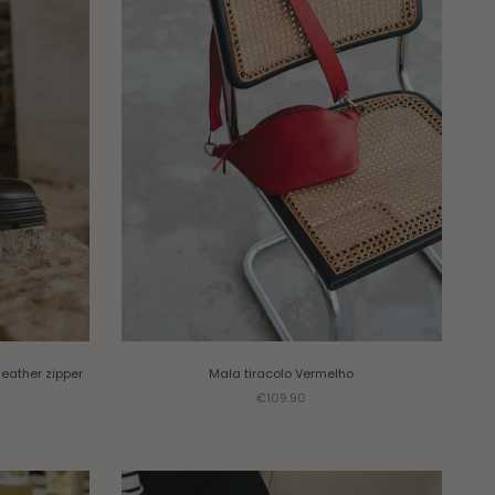
leather zipper
Mala tiracolo
Vermelho
Sale price
€109.90