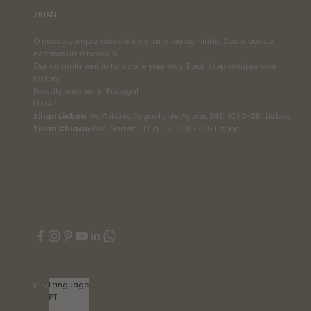
ZILIAN
O nosso compromisso é inspirar o teu caminho. Cada passo
escreve uma história.
Our commitment is to inspire your way. Each step creates your
history.
Proudly created in Portugal
LOJAS
Zilian Lisboa
Av. António Augusto de Aguiar, 29D. 1050-251 Lisboa
Zilian Chiado
Rua Garrett, 112 a 118. 1200-205 Lisboa
Language
PT
PT