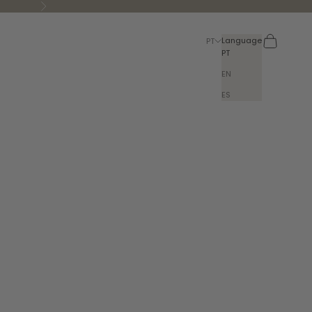
Next
Search
Cart
Language
PT
PT
EN
ES