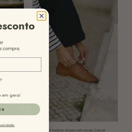
esconto
er
a compra.
e?
 em geral
to
ivacidade.
s
Black
Flat leather shoes with laces
Camel