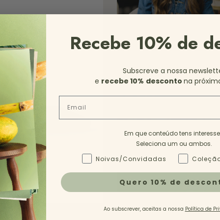
Recebe 10% de d
Subscreve a nossa newslett
e
recebe 10%
desconto
na próxim
Email
Em que conteúdo tens interess
Seleciona um ou ambos.
Tipo de Conteúdo - NL
Noivas/Convidadas
Coleção
Quero 10% de descon
Ao subscrever, aceitas a nossa
Política de Pr
to de salto alto em pele
Vermelho
Flat leather shoes with lace