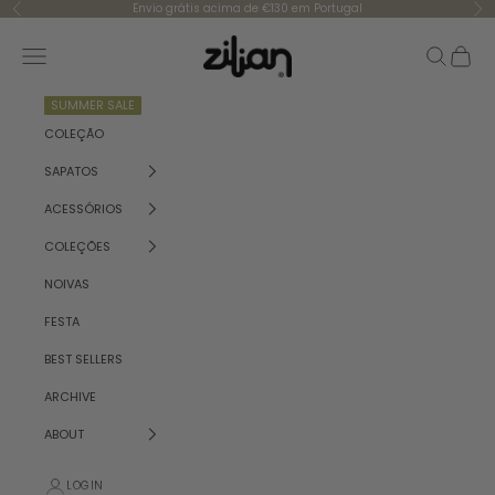
Skip to content
Envio grátis acima de €130 em Portugal
Previous
Ne
Zilian
Navigation menu
Search
Cart
SUMMER SALE
COLEÇÃO
SAPATOS
ACESSÓRIOS
COLEÇÕES
NOIVAS
FESTA
BEST SELLERS
ARCHIVE
ABOUT
LOGIN