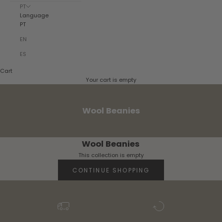
PT
Language
PT
EN
ES
Cart
Your cart is empty
Wool Beanies
Wool Beanies
This collection is empty
CONTINUE SHOPPING