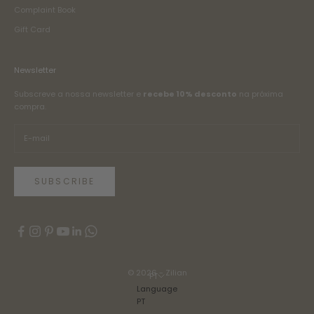
Complaint Book
Gift Card
Newsletter
Subscreve a nossa newsletter e
recebe 10% desconto
na próxima
compra.
SUBSCRIBE
© 2026 - Zilian
PT
Language
PT